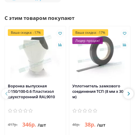
С этим товаром покупают
Ваша скидка: -17%
Ваша скидка: -17%
Лидер продаж!
Воронка выпускная
Уплотнитель замкового
D150/100-0.6 Пластизол
соединения ТСП (8 мм х 30
двухсторонний RAL9010
м)
346р.
38р.
417р.
46р.
/шт
/шт