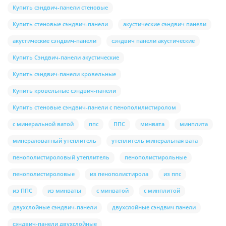
Купить сэндвич-панели стеновые
Купить стеновые сэндвич-панели
акустические сэндвич панели
акустические сэндвич-панели
сэндвич панели акустические
Купить Сэндвич-панели акустические
Купить сэндвич-панели кровельные
Купить кровельные сэндвич-панели
Купить стеновые сэндвич-панели с пенополилистиролом
с минеральной ватой
ппс
ППС
минвата
минплита
минераловатный утеплитель
утеплитель минеральная вата
пенополистироловый утеплитель
пенополистирольные
пенополистироловые
из пенополистирола
из ппс
из ППС
из минваты
с минватой
с минплитой
двухслойные сэндвич-панели
двухслойные сэндвич панели
сэндвич-панели двухслойные