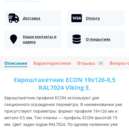
Доставка
Оплата
Наши контакты и
О покрытиях
адреса
Описание
Характеристики
Отзывы
Вопрос-
0
Евроштакетник ECON 19х126-0,5
RAL7024 Viking E.
Евроштакетник профиля ECON используют для
секционного ограждения периметра. В наименовании уже
присутствуют параметры: формат профиля 19×126 мм и
металл 0,5 мм. Тип планки — профиль ECON высотой 19
мм. Цвет задан кодом RAL7024. По одному названию уже