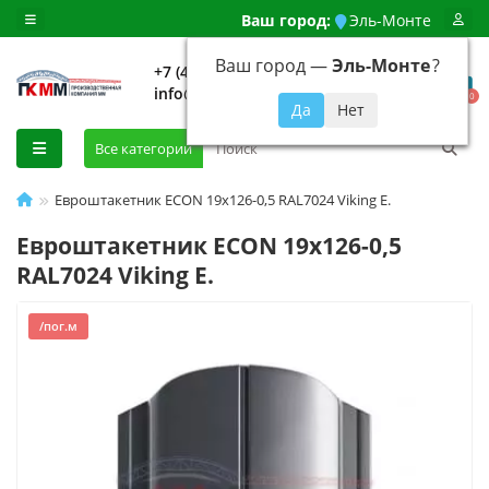
Ваш город:
Эль-Монте
Ваш город —
Эль-Монте
?
+7 (499) 648-92-94
info@evroshtaketnikmoskva.ru
0
Все категории
Евроштакетник ECON 19х126-0,5 RAL7024 Viking E.
Евроштакетник ECON 19х126-0,5
RAL7024 Viking E.
/пог.м