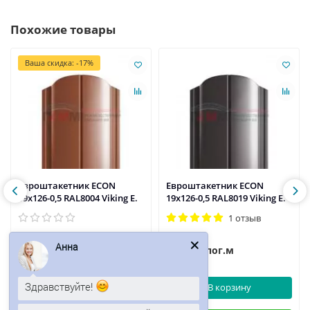
Похожие товары
Ваша скидка: -17%
Евроштакетник ECON
Евроштакетник ECON
19х126-0,5 RAL8004 Viking E.
19х126-0,5 RAL8019 Viking E.
1 отзыв
Анна
132р.
135р.
159р.
/пог.м
/пог.м
Здравствуйте!
В корзину
В корзину