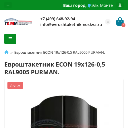
Ваш город:
Эль-Монте
+7 (499) 648-92-94
info@evroshtaketnikmoskva.ru
0
Евроштакетник ECON 19х126-0,5 RAL9005 PURMAN.
Евроштакетник ECON 19х126-0,5
RAL9005 PURMAN.
/пог.м