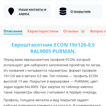
Наши контакты и
О покрытиях
адреса
Описание
Характеристики
Отзывы
Вопрос-
0
Евроштакетник ECON 19х126-0,5
RAL9005 PURMAN.
Перед вами евроштакетник профиля ECON, который
используют для наборного заполнения пролётов по лагам.
Из названия считываются параметры: формат профиля
19×126 мм и металл 0,5 мм. Тип планки — профиль ECON
высотой 19 мм. Покрытие в маркировке — PURMAN, цвет
задан кодом RAL9005. При закупке по таблице именно
такие параметры обычно считывают в первую очередь.
Профиль, толщина металла и вид покрытия задают
рабочее поведение элемента на каркасе. В наименовании