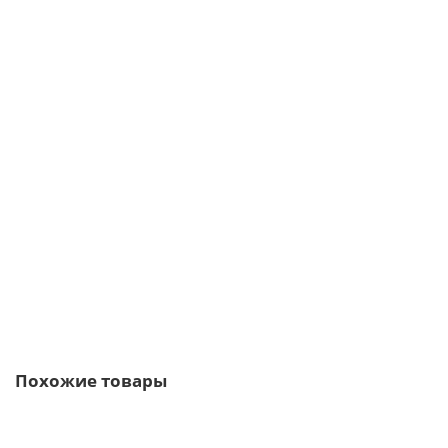
Винтовая свая 133 мм длина: 4000 мм
6135р.
В корзину
Быстрый заказ
Похожие товары
/пог.м