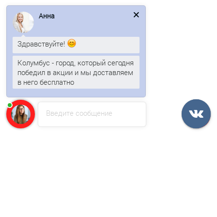
Анна
135р.
Здравствуйте!
В корзину
Колумбус - город, который сегодня
Быстрый заказ
победил в акции и мы доставляем
в него бесплатно
Ваша скидка: -17%
/пог.м
Введите сообщение
Евроштакетник ECON 19х126-0,5 RAL6007 Viking E.
1 отзыв