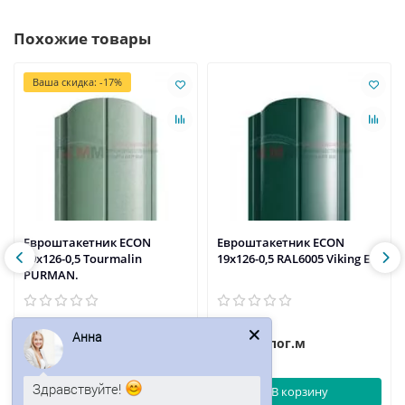
Похожие товары
Ваша скидка: -17%
Евроштакетник ECON
Евроштакетник ECON
19х126-0,5 Tourmalin
19х126-0,5 RAL6005 Viking E.
PURMAN.
Анна
151р.
135р.
182р.
/пог.м
/пог.м
Здравствуйте!
В корзину
В корзину