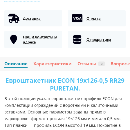
Доставка
Оплата
Наши контакты и
О покрытиях
адреса
Описание
Характеристики
Отзывы
Вопрос-
0
Евроштакетник ECON 19х126-0,5 RR29
PURETAN.
В этой позиции указан евроштакетник профиля ECON для
комплектации ограждений с воротными и калиточными
вставками. Основные параметры заданы прямо в
маркировке: формат профиля 19×126 мм и металл 0,5 мм.
Тип планки — профиль ECON высотой 19 мм. Покрытие в