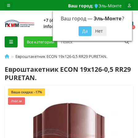
Ваш город:
Эль-Монте
Ваш город —
Эль-Монте
?
+7 (499) 648-92-94
info@evroshtaketnikmoskva.ru
0
Все категории
Евроштакетник ECON 19х126-0,5 RR29 PURETAN.
Евроштакетник ECON 19х126-0,5 RR29
PURETAN.
Ваша скидка: -17%
/пог.м