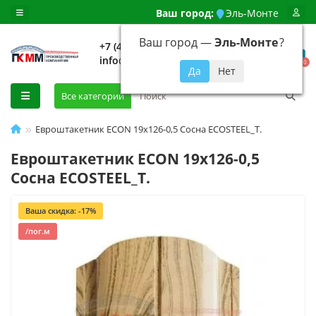
Ваш город:
Эль-Монте
Ваш город —
Эль-Монте
?
+7 (499) 648-92-94
info@evroshtaketnikmoskva.ru
0
Все категории
Евроштакетник ECON 19х126-0,5 Сосна ECOSTEEL_Т.
Евроштакетник ECON 19х126-0,5
Сосна ECOSTEEL_Т.
Ваша скидка: -17%
/пог.м