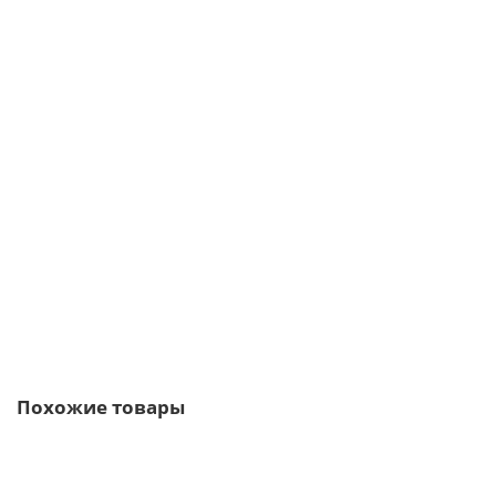
Винтовая свая 133 мм длина: 4000 мм
6135р.
В корзину
Быстрый заказ
Похожие товары
Ваша скидка: -17%
/пог.м