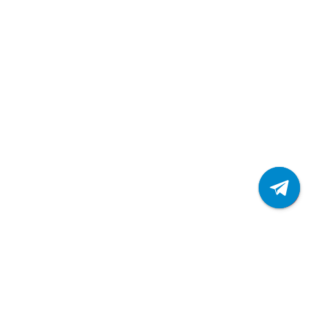
151р.
182р.
В корзину
Быстрый заказ
/пог.м
Евроштакетник ECON 19х126-0,5 RAL3011 PURMAN.
154р.