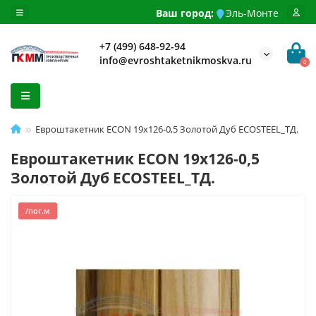
Ваш город:
Эль-Монте
+7 (499) 648-92-94
info@evroshtaketnikmoskva.ru
0
Евроштакетник ECON 19х126-0,5 Золотой Дуб ECOSTEEL_ТД.
Евроштакетник ECON 19х126-0,5
Золотой Дуб ECOSTEEL_ТД.
/пог.м