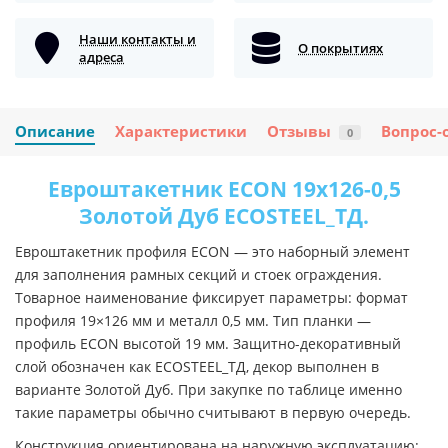
Наши контакты и
О покрытиях
адреса
Описание
Характеристики
Отзывы
Вопрос-
0
Евроштакетник ECON 19х126-0,5
Золотой Дуб ECOSTEEL_ТД.
Евроштакетник профиля ECON — это наборный элемент
для заполнения рамных секций и стоек ограждения.
Товарное наименование фиксирует параметры: формат
профиля 19×126 мм и металл 0,5 мм. Тип планки —
профиль ECON высотой 19 мм. Защитно-декоративный
слой обозначен как ECOSTEEL_ТД, декор выполнен в
варианте Золотой Дуб. При закупке по таблице именно
такие параметры обычно считывают в первую очередь.
Конструкция ориентирована на наружную эксплуатацию: