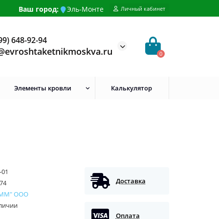
Ваш город:
Эль-Монте
Личный кабинет
99) 648-92-94
@evroshtaketnikmoskva.ru
0
Элементы кровли
Калькулятор
-01
Доставка
74
 ММ" ООО
аличии
Оплата