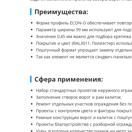
Преимущества:
Форма профиль ECON-O обеспечивает повторя
Параметр ширины 99 мм используют для подс
Значение 0,45 мм важно для подбора крепежа 
Покрытие и цвет (RAL3011, Полиэстер) испол
Поштучный формат упрощает замену отдельны
Так как элемент не является сэндвич-панель
Сфера применения:
Набор стандартных пролетов наружного огра
Заполнение створок ворот и рам калиток.
Ремонт отдельных участков ограждения без п
Проекты с контролем цвета и фактуры покрыт
Рамные конструкции ворот и калиток с пошту
Проекты благоустройства с разборной ограж
Узлы, в которых количество планок на метр з