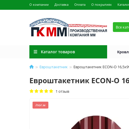
О компании
Доставка
Оплата
О покрытиях
Катало
Все ка
Каталог товаров
Кровл
Евроштакетник
Евроштакетник ECON-O 16,5х99
Евроштакетник ECON-O 16,
1 отзыв
/пог.м