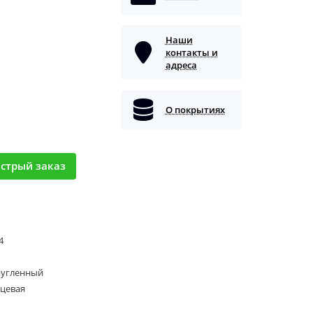
Наши
контакты и
адреса
О покрытиях
стрый заказ
 4
ругленный
нцевая