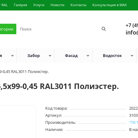
г RAL
Галерея
Услуги
Новости
Контакты
Консультация в MAX
+7 (4
тегории
info
я
Забор
Фасад
Водосток
-0,45 RAL3011 Полиэстер.
5х99-0,45 RAL3011 Полиэстер.
Код товара:
2022
Артикул:
3103
Производитель:
"ПК
Наличие:
В н