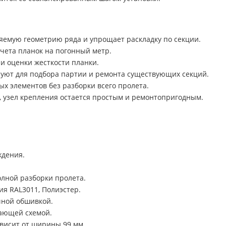
емую геометрию ряда и упрощает раскладку по секции.
чета планок на погонный метр.
и оценки жесткости планки.
ьзуют для подбора партии и ремонта существующих секций.
х элементов без разборки всего пролета.
ю, узел крепления остается простым и ремонтопригодным.
ждения.
олной разборки пролета.
ия RAL3011, Полиэстер.
чной обшивкой.
дающей схемой.
ависит от ширины 99 мм.