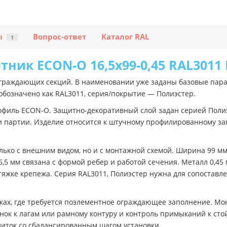
ы
Вопрос-ответ
Каталог RAL
1
ник ECON-O 16,5х99-0,45 RAL3011
раждающих секций. В наименовании уже заданы базовые парам
обозначено как RAL3011, серия/покрытие — Полиэстер.
рофиль ECON-O. Защитно-декоративный слой задан серией Поли
и партии. Изделие относится к штучному профилированному за
ько с внешним видом, но и с монтажной схемой. Ширина 99 мм
5 мм связана с формой ребер и работой сечения. Металл 0,45 
тяжке крепежа. Серия RAL3011, Полиэстер нужна для сопоставл
тках, где требуется поэлементное ограждающее заполнение. Мо
ок к лагам или рамному контуру и контроль примыканий к стой
алиток со сбалансированным шагом установки.