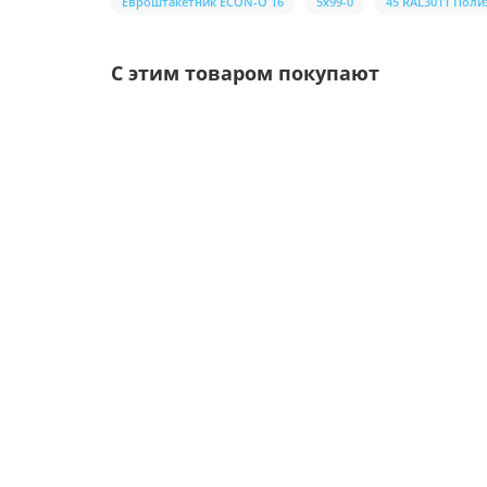
Евроштакетник ECON-O 16
5х99-0
45 RAL3011 Поли
С этим товаром покупают
Ваша скидка: -17%
/шт.
Саморезы 4,8х35 RAL 3005
Цвет покрытия: