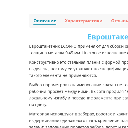
Описание
Характеристики
Отзыв
Евроштакет
Евроштакетник ECON-O применяют для сборки ог
толщина металла 0,45 мм. Цветовое исполнение 
Конструктивно это стальная планка с формой п
выделена, поэтому ее уточняют по спецификаци
такого элемента не применяются.
Выбор параметров в наименовании связан не тол
рабочий просвет между ними. Высота профиля 16,
локальному изгибу и поведение элемента при за
по цвету.
Материал используют в заборах, воротах и кали
выдерживание одинакового шага, крепление план
задачи: заполнение пролетов забора, ворот и к