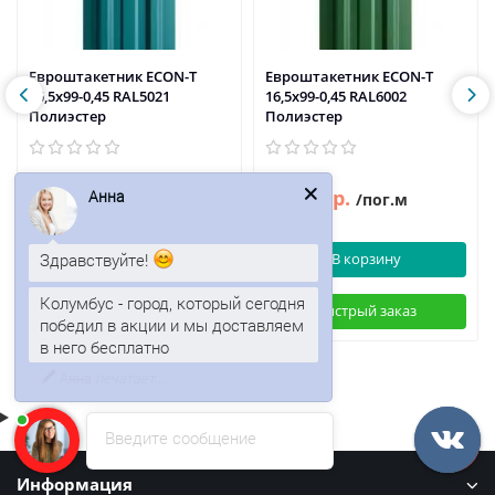
Евроштакетник ECON-T
Евроштакетник ECON-T
16,5х99-0,45 RAL5021
16,5х99-0,45 RAL6002
Полиэстер
Полиэстер
75р.
72р.
87р.
/пог.м
/пог.м
Анна
В корзину
В корзину
Здравствуйте!
Быстрый заказ
Быстрый заказ
Колумбус - город, который сегодня
победил в акции и мы доставляем
в него бесплатно
Введите сообщение
Информация