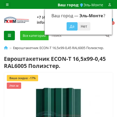
Ваш город:
Эль-Монте
Ваш город —
Эль-Монте
?
+7 (499) 648-92-94
info@evroshtaketnikmoskva.ru
0
Все категории
Евроштакетник ECON-T 16,5х99-0,45 RAL6005 Полиэстер.
Евроштакетник ECON-T 16,5х99-0,45
RAL6005 Полиэстер.
Ваша скидка: -17%
/пог.м