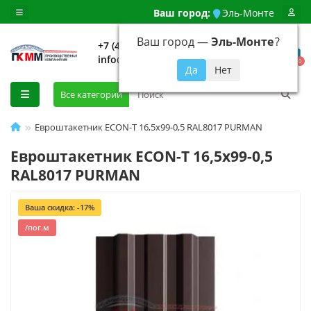
Ваш город:
Эль-Монте
Ваш город —
Эль-Монте
?
+7 (499) 648-92-94
info@evroshtaketnikmoskva.ru
0
Все категории
Евроштакетник ECON-T 16,5х99-0,5 RAL8017 PURMAN
Евроштакетник ECON-T 16,5х99-0,5
RAL8017 PURMAN
Ваша скидка: -17%
/пог.м