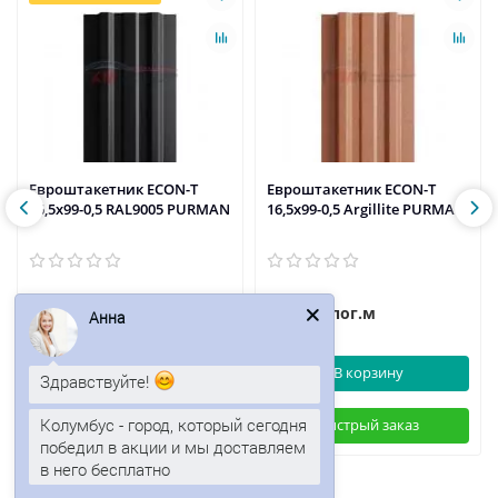
Евроштакетник ECON-T
Евроштакетник ECON-T
16,5х99-0,5 RAL9005 PURMAN
16,5х99-0,5 Argillite PURMAN
116р.
119р.
140р.
/пог.м
/пог.м
Анна
В корзину
В корзину
Здравствуйте!
Колумбус - город, который сегодня
Быстрый заказ
Быстрый заказ
победил в акции и мы доставляем
в него бесплатно