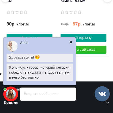
мм
камень - 0,5 мм
90р.
87р.
104р.
/пог.м
/пог.м
В корзину
В корзину
Анна
Быстрый заказ
Быстрый заказ
Здравствуйте!
Колумбус - город, который сегодня
победил в акции и мы доставляем
в него бесплатно
Информация
Введите сообщение
Кровля