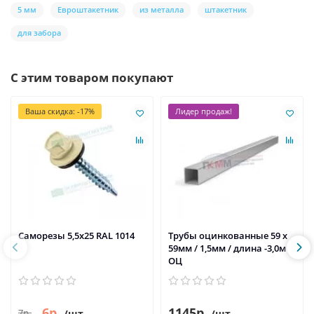
5 мм
Евроштакетник
из металла
штакетник
для забора
С этим товаром покупают
Ваша скидка: -17%
Лидер продаж!
Саморезы 5,5х25 RAL 1014
Трубы оцинкованные 59 х
59мм / 1,5мм / длина -3,0м /
ОЦ
6р.
1145р.
7р.
/шт.
/шт.