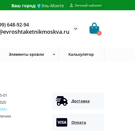
Ваш город:
Эль-Монте
Личный кабинет
99) 648-92-94
@evroshtaketnikmoskva.ru
0
Элементы кровли
Калькулятор
5-01
Доставка
020
ММ»
аличии
Оплата