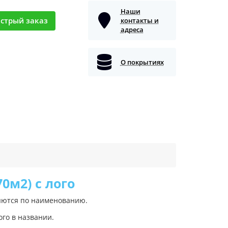
Наши
стрый заказ
контакты и
адреса
О покрытиях
0м2) с лого
ляются по наименованию.
го в названии.