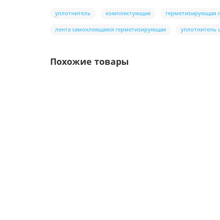
уплотнитель
комплектующие
герметизирующая 
лента самоклеящаяся герметизирующая
уплотнитель 
Похожие товары
/шт
Материал изоляционный Optima D 70 с клеев
} h1, h2, h3 { color: #2c3e50; } h1 { margin-bottom: 1rem; }