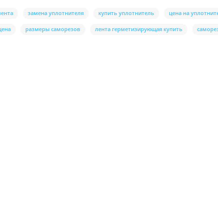
лента
замена уплотнителя
купить уплотнитель
цена на уплотнит
цена
размеры саморезов
лента герметизирующая купить
саморе
ым слоем
 h2 { margin-top: 2rem; border-left: 5p..