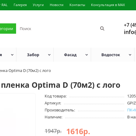
г RAL
Галерея
Услуги
Новости
Контакты
Консультация в MAX
+7 (4
тегории
info
я
Забор
Фасад
Водосток
ка Optima D (70м2) с лого
ленка Optima D (70м2) с лого
Код товара:
1205
Артикул:
GPIZ
Производитель:
ПК«
Наличие:
В н
1616р.
1947р.