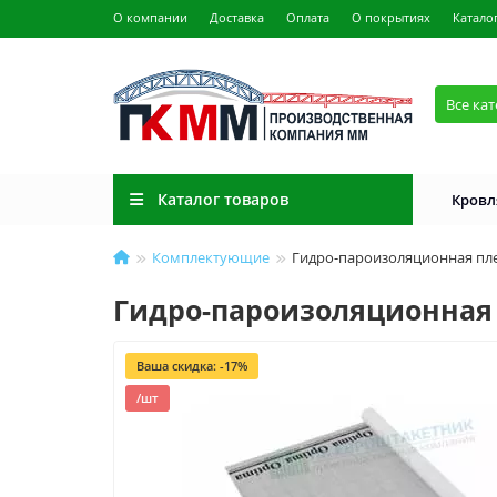
О компании
Доставка
Оплата
О покрытиях
Катало
Все ка
Каталог товаров
Кровл
Комплектующие
Гидро-пароизоляционная плен
Гидро-пароизоляционная п
Ваша скидка: -17%
/шт