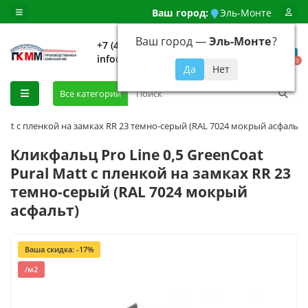
Ваш город:
Эль-Монте
Ваш город —
Эль-Монте
?
+7 (499) 648-92-94
info@evroshtaketnikmoskva.ru
0
Все категории
 Matt с пленкой на замках RR 23 темно-серый (RAL 7024 мокрый асфальт)
Кликфальц Pro Line 0,5 GreenCoat
Pural Matt с пленкой на замках RR 23
темно-серый (RAL 7024 мокрый
асфальт)
Ваша скидка: -17%
/м2