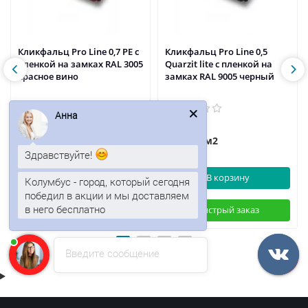
Кликфальц Pro Line 0,7 PE с
Кликфальц Pro Line 0,5
пленкой на замках RAL 3005
Quarzit lite с пленкой на
красное вино
замках RAL 9005 черный
Анна
758р.
936р.
913р.
/м2
/м2
Здравствуйте!
В корзину
В корзину
Колумбус - город, который сегодня
победил в акции и мы доставляем
в него бесплатно
Быстрый заказ
Быстрый заказ
Введите сообщение