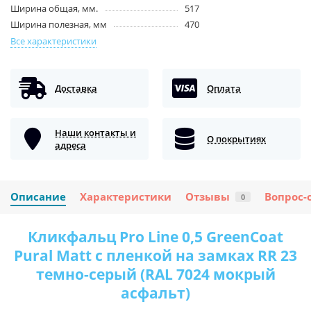
Ширина общая, мм.
517
Ширина полезная, мм
470
Все характеристики
Доставка
Оплата
Наши контакты и
О покрытиях
адреса
Описание
Характеристики
Отзывы
Вопрос-
0
Кликфальц Pro Line 0,5 GreenCoat
Pural Matt с пленкой на замках RR 23
темно-серый (RAL 7024 мокрый
асфальт)