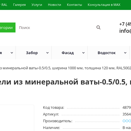
г RAL
Галерея
Услуги
Новости
Контакты
Консультация в MAX
+7 (4
тегории
info
я
Забор
Фасад
Водосток
 минеральной ваты-0.5/0.5, ширина 1000 мм, толщина 120 мм, RAL500
ли из минеральной ваты-0.5/0.5,
Код товара:
4879
Артикул:
3564
Производитель:
ООО
Наличие:
В н