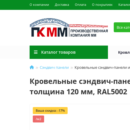
О компании
Доставка
Оплата
О покрытиях
Катало
Все ка
Каталог товаров
Кровл
Сэндвич панели
Кровельные сэндвич-панели из
Кровельные сэндвич-пане
толщина 120 мм, RAL5002
Ваша скидка: -17%
/м2