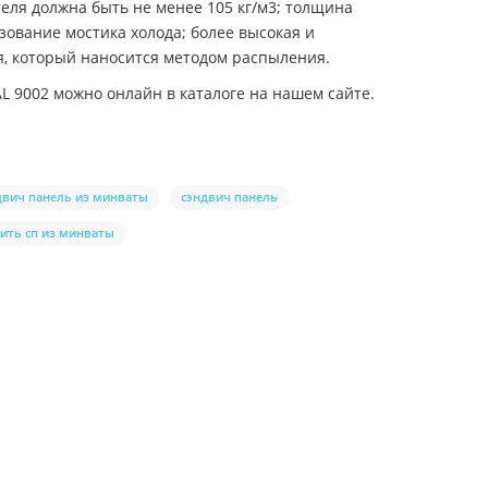
еля должна быть не менее 105 кг/м3; толщина
ование мостика холода; более высокая и
я, который наносится методом распыления.
L 9002 можно онлайн в каталоге на нашем сайте.
двич панель из минваты
сэндвич панель
ить сп из минваты