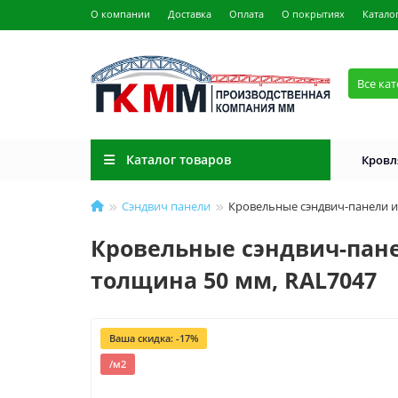
О компании
Доставка
Оплата
О покрытиях
Катало
Все ка
Каталог товаров
Кровл
Сэндвич панели
Кровельные сэндвич-панели из
Кровельные сэндвич-пане
толщина 50 мм, RAL7047
Ваша скидка: -17%
/м2