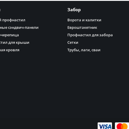
я
Забор
 профнастил
Ворота и калитки
ные сэндвич-панели
Евроштакетник
очерепица
Профнастил для забора
тил для крыши
Сетки
ая кровля
Трубы, лаги, сваи