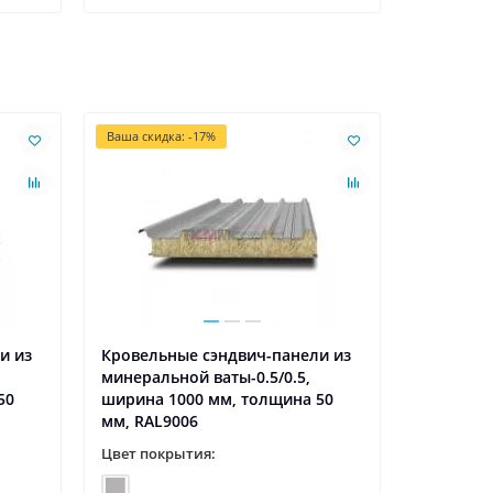
Ваша скидка: -17%
и из
Кровельные сэндвич-панели из
Кровельн
минеральной ваты-0.5/0.5,
минераль
50
ширина 1000 мм, толщина 50
ширина 1
мм, RAL9006
мм, RAL8
Цвет покрытия:
Цвет пок