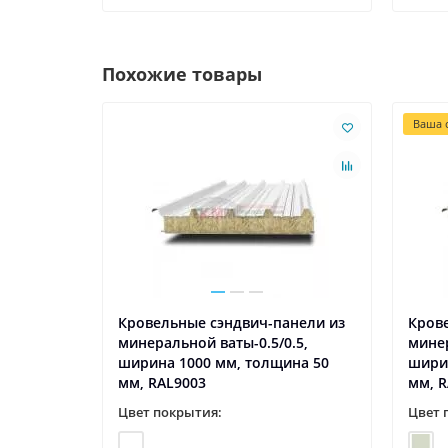
Похожие товары
Ваша с
нели из
Кровельные сэндвич-панели из
Кров
.5,
минеральной ваты-0.5/0.5,
минер
на 50
ширина 1000 мм, толщина 50
шири
мм, RAL9003
мм, R
Цвет покрытия:
Цвет 