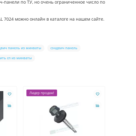
ч-панели по ТУ, но очень ограниченное число по
L 7024 можно онлайн в каталоге на нашем сайте.
двич панель из минваты
сэндвич панель
ить сп из минваты
Лидер продаж!
Ваша скидк
Лидер про