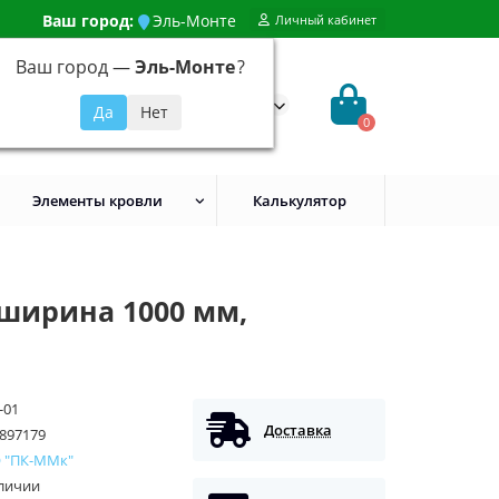
Ваш город:
Эль-Монте
Личный кабинет
Ваш город —
Эль-Монте
?
99) 648-92-94
@evroshtaketnikmoskva.ru
0
Элементы кровли
Калькулятор
 ширина 1000 мм,
-01
Доставка
897179
 "ПК-ММк"
аличии