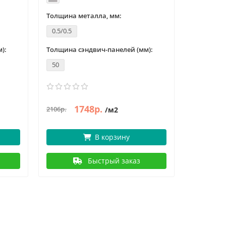
Толщина металла, мм:
Толщина 
0.5/0.5
0.5/0.5
):
Толщина сэндвич-панелей (мм):
Толщина с
50
50
1748р.
1733р.
2106р.
/м2
В корзину
Быстрый заказ