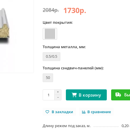
1730р.
2084р.
Цвет покрытия:
Толщина металла, мм:
0.5/0.5
Толщина сэндвич-панелей (мм):
50
Бы
В корзину
В закладки
В сравнение
Длину режем под заказ, м.
0,20 