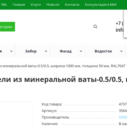
г RAL
Галерея
Услуги
Новости
Контакты
Консультация в MAX
+7 (4
тегории
info
я
Забор
Фасад
Водосток
 минеральной ваты-0.5/0.5, ширина 1000 мм, толщина 50 мм, RAL7047
ли из минеральной ваты-0.5/0.5,
Код товара:
4737
Артикул:
3564
Производитель:
ООО
Наличие:
В н