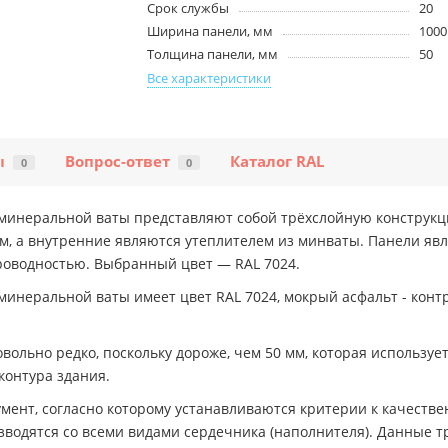
Срок службы
20
Ширина панели, мм
1000
Толщина панели, мм
50
Все характеристики
ы
Вопрос-ответ
Каталог RAL
0
0
минеральной ваты представляют собой трёхслойную конструкц
, а внутренние являются утеплителем из минваты. Панели яв
роводностью. Выбранный цвет — RAL 7024.
инеральной ваты имеет цвет RAL 7024, мокрый асфальт - конт
ольно редко, поскольку дороже, чем 50 мм, которая использует
контура здания.
ент, согласно которому устанавливаются критерии к качестве
зводятся со всеми видами сердечника (наполнителя). Данные 