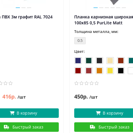
 ПВХ 3м графит RAL 7024
Планка карнизная широка
100х85 0,5 PurLite Мatt
Толщина металла, мм:
0.5
Цвет:
416р.
450р.
/шт
/шт
В корзину
В корзину
Быстрый заказ
Быстрый заказ