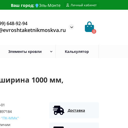
Ваш город:
Эль-Монте
Личный кабинет
99) 648-92-94
@evroshtaketnikmoskva.ru
0
Элементы кровли
Калькулятор
 ширина 1000 мм,
-01
Доставка
897184
 "ПК-ММк"
аличии