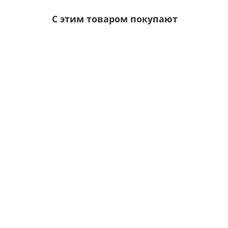
С этим товаром покупают
Ваша скидка: -17%
/шт
Воронка выпускная D125/100-0.6 Пластизол дв
Цвет покрытия:
Толщина металла, мм:
0.6