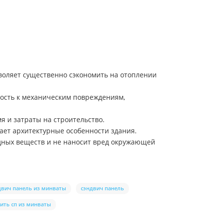
зволяет существенно сэкономить на отоплении
ость к механическим повреждениям,
я и затраты на строительство.
ает архитектурные особенности здания.
едных веществ и не наносит вред окружающей
двич панель из минваты
сэндвич панель
ить сп из минваты