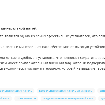
 минеральной ватой:
та является одним из самых эффективных утеплителей, что по
кие листы и минеральная вата обеспечивают высокую устойчив
ли легкие и удобные в установке, что позволяет сократить врем
елей имеет привлекательный внешний вид, который подчеркив
тся экологически чистым материалом, который не выделяет вр
вельная сэндвич панель
кровельная сэндвич панель из минваты
сэн
ой ваты
сп из минваты
сэндвич панели из минеральной ваты
куп