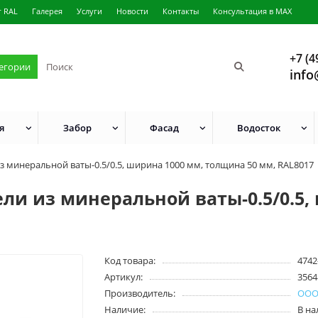
г RAL
Галерея
Услуги
Новости
Контакты
Консультация в MAX
+7 (4
тегории
info
я
Забор
Фасад
Водосток
 минеральной ваты-0.5/0.5, ширина 1000 мм, толщина 50 мм, RAL8017
ли из минеральной ваты-0.5/0.5,
Код товара:
4742
Артикул:
3564
Производитель:
ООО
Наличие:
В н