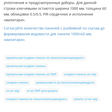
уплотнения и предусмотренные доборы. Для данной
строки ключевыми остаются ширина 1000 мм, толщина 60
мм, облицовки 0.5/0.5, PIR-сердечник и исполнение
«милитари».
Согласуйте количество панелей с разбивкой по скатам до
формирования ведомости для панели 1000×60 мм,
«милитари».
кровельная сэндвич панель из пенополиизоцианурата
кровельная сэндвич панель
кровельная сэндвич панель из ПИР
сэндвич панель из пир
сэндвич панель
кровельная сп из пенополиизоцианурата
сп из пир
сп из ПИР для кровли
сэндвич панели из пенополиизоцианурата
купить сп из пир