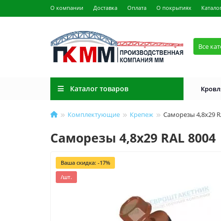
О компании
Доставка
Оплата
О покрытиях
Катало
Все ка
Каталог товаров
Кровл
Комплектующие
Крепеж
Саморезы 4,8х29 R
Саморезы 4,8х29 RAL 8004
Ваша скидка: -17%
/шт.