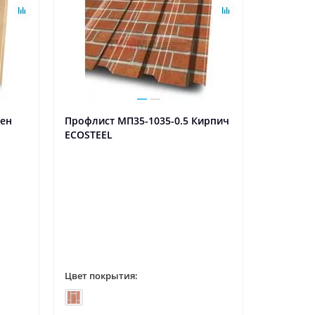
лен
Профлист МП35-1035-0.5 Кирпич
Профлист
ECOSTEEL
Colorcoa
Цвет покрытия:
Цвет пок