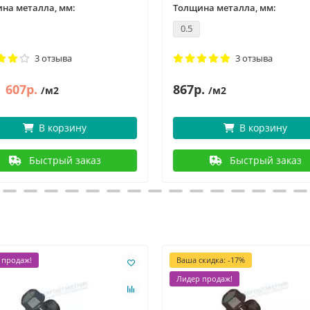
на металла, мм:
Толщина металла, мм:
0.5
3 отзыва
3 отзыва
607р.
867р.
/м2
/м2
В корзину
В корзину
Быстрый заказ
Быстрый заказ
 продаж!
Ваша скидка: -17%
Лидер продаж!