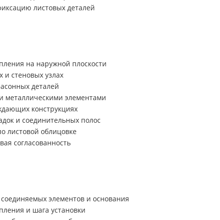
фиксацию листовых деталей
пления на наружной плоскости
 и стеновых узлах
фасонных деталей
ми металлическими элементами
аждающих конструкциях
адок и соединительных полос
по листовой облицовке
овая согласованность
 соединяемых элементов и основания
пления и шага установки