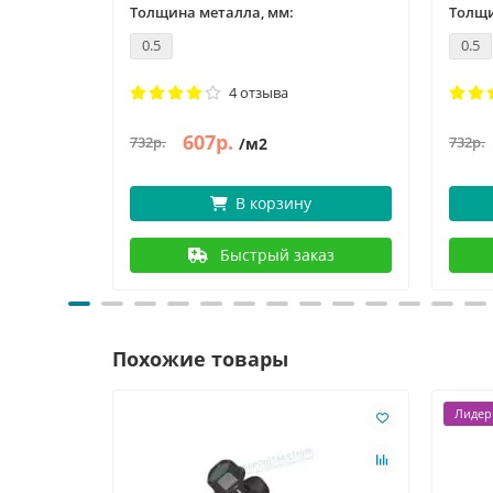
Толщина металла, мм:
Толщи
0.5
0.5
4 отзыва
607р.
732р.
732р.
/м2
В корзину
Быстрый заказ
Похожие товары
Лидер