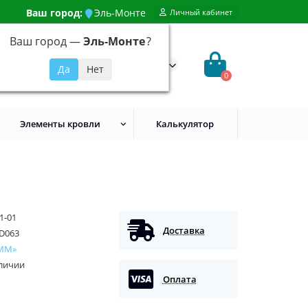
Ваш город:
Эль-Монте
Личный кабинет
Ваш город —
Эль-Монте
?
99) 648-92-94
@evroshtaketnikmoskva.ru
0
Элементы кровли
Калькулятор
1-01
Доставка
D063
ММ»
аличии
Оплата