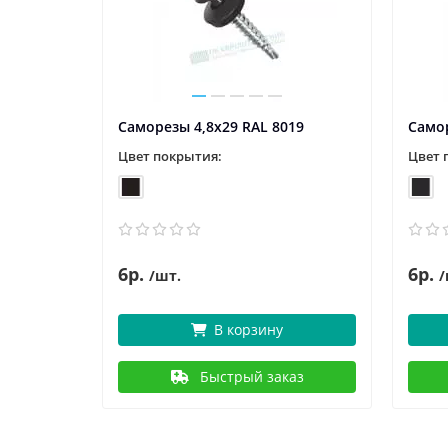
02
Саморезы 4,8х29 RAL 8019
Самор
Цвет покрытия:
Цвет 
6р.
6р.
/шт.
/
В корзину
аз
Быстрый заказ