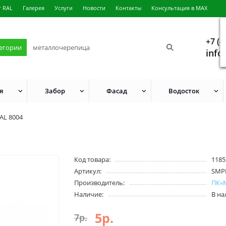
г RAL
Галерея
Услуги
Новости
Контакты
Консультация в MAX
+7 (4
тегории
info
я
Забор
Фасад
Водосток
AL 8004
Код товара:
1185
Артикул:
SMP
Производитель:
ПК«
Наличие:
В н
5р.
7р.