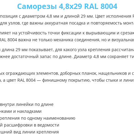
Саморезы 4,8х29 RAL 8004
позиция с диаметром 4,8 мм и длиной 29 мм. Цвет исполнения R
для узлов, где важны аккуратная посадка и повторяемость монт
лияет на устойчивость точки фиксации к вырывающим и срезаю
RAL 8004 важна не только механика соединения, но и визуальн
длина 29 мм показывает, для какого узла крепления рассчита
ажнее достаточный запас по длине. Диаметр 4,8 мм сохраняет т
х ограждающих элементов, доборных планок, нащельников и с
ла, а цвет RAL 8004 — финишному покрытию, чтобы стыки и лин
 внутри линейки по длине
анками и накладками
 крепления по одному наименованию
ой расшифровки в ведомости
нешний вид линии крепления