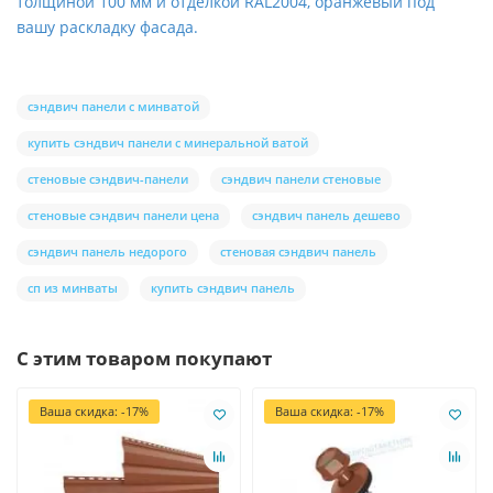
толщиной 100 мм и отделкой RAL2004, оранжевый под
вашу раскладку фасада.
сэндвич панели с минватой
купить сэндвич панели с минеральной ватой
стеновые сэндвич-панели
сэндвич панели стеновые
стеновые сэндвич панели цена
сэндвич панель дешево
сэндвич панель недорого
стеновая сэндвич панель
сп из минваты
купить сэндвич панель
С этим товаром покупают
Ваша скидка: -17%
Ваша скидка: -17%