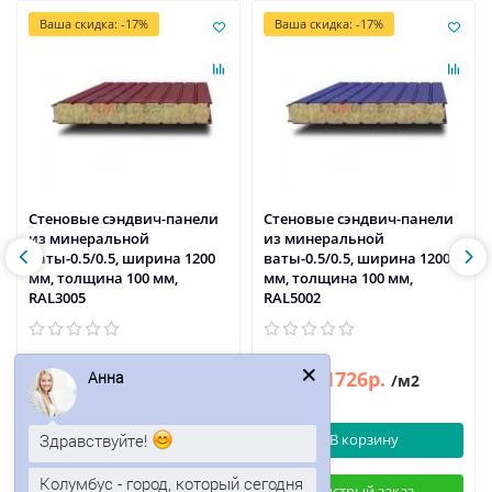
Ваша скидка: -17%
Ваша скидка: -17%
Стеновые сэндвич-панели
Стеновые сэндвич-панели
из минеральной
из минеральной
ваты-0.5/0.5, ширина 1200
ваты-0.5/0.5, ширина 1200
мм, толщина 100 мм,
мм, толщина 100 мм,
RAL3005
RAL5002
1708р.
1726р.
Анна
2057р.
2079р.
/м2
/м2
Здравствуйте!
В корзину
В корзину
Колумбус - город, который сегодня
Быстрый заказ
Быстрый заказ