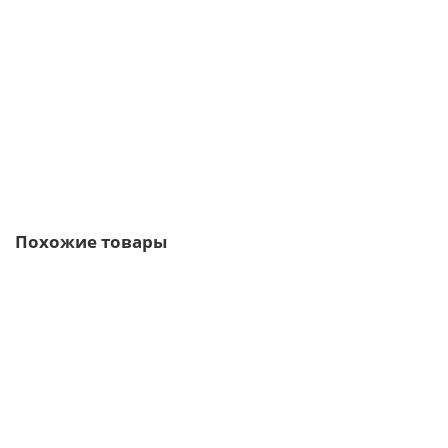
Планка снегозадержания усиливающая 0,5 Satin Мatt
229р.
В корзину
Быстрый заказ
Похожие товары
/м2