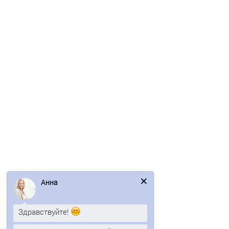
Быстрый заказ
/м2
Металлочерепица камея 0,5 RAL 9003 Quarzit
976р.
Анна
В корзину
Здравствуйте!