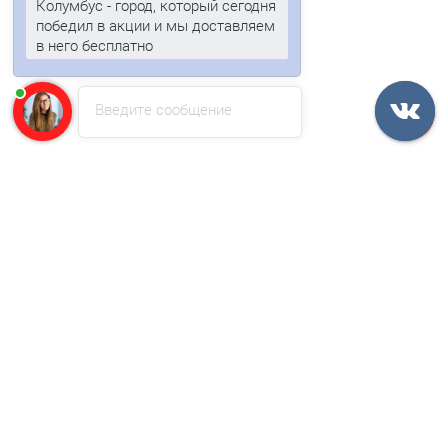
Быстрый заказ
Колумбус - город, который сегодня
победил в акции и мы доставляем
в него бесплатно
Ваша скидка: -17%
/м2
Введите сообщение
Металлочерепица камея 0,5 RAL 8017 Quarzit
973р.
1172р.
В корзину
Быстрый заказ