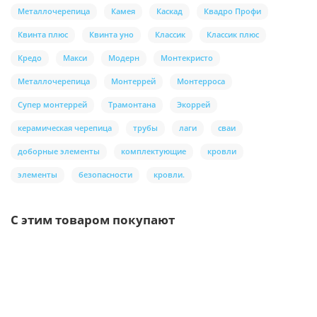
Металлочерепица
Камея
Каскад
Квадро Профи
Квинта плюс
Квинта уно
Классик
Классик плюс
Кредо
Макси
Модерн
Монтекристо
Металлочерепица
Монтеррей
Монтерроса
Супер монтеррей
Трамонтана
Экоррей
керамическая черепица
трубы
лаги
сваи
доборные элементы
комплектующие
кровли
элементы
безопасности
кровли.
С этим товаром покупают
Ваша скидка: -17%
Лидер продаж!
/шт.