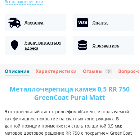
Все характеристики
Доставка
Оплата
Наши контакты и
О покрытиях
адреса
Описание
Характеристики
Отзывы
Вопрос-
0
Металлочерепица камея 0,5 RR 750
GreenCoat Pural Matt
Это кровельный лист с рельефом «Камея», используемый
как финишное покрытие на скатных конструкциях. В
данной позиции применяется сталь толщиной 0,5 мм;
матовое цветовое решение RR 750 с покрытием GreenCoat