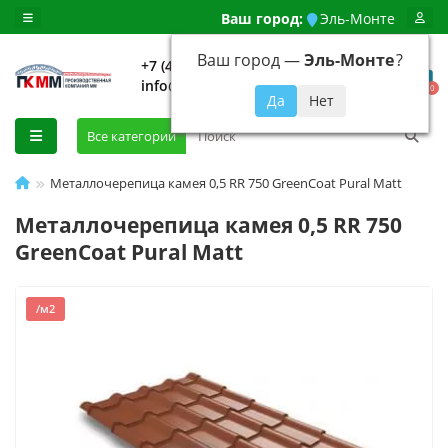
Ваш город:
Эль-Монте
Ваш город —
Эль-Монте
?
+7 (499) 648-92-94
info@evroshtaketnikmoskva.ru
0
Все категории
Металлочерепица камея 0,5 RR 750 GreenCoat Pural Matt
Металлочерепица камея 0,5 RR 750
GreenCoat Pural Matt
/м2