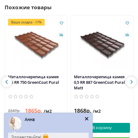
Похожие товары
Ваша скидка: -17%
Металлочерепица камея
Металлочерепица камея
0,5 RR 750 GreenCoat Pural
0,5 RR 887 GreenCoat Pural
Matt
1865р.
1868р.
2247р.
/м2
/м2
Анна
В корзину
В корзину