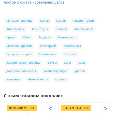
листов и состав кровельных узлов.
Металлочерепица
Камея
Каскад
Квадро Профи
Квинта плюс
Квинта уно
Классик
Классик плюс
Кредо
Макси
Модерн
Монтекристо
Металлочерепица
Монтеррей
Монтерроса
Супер монтеррей
Трамонтана
Экоррей
керамическая черепица
трубы
лаги
сваи
доборные элементы
комплектующие
кровли
элементы
безопасности
кровли.
С этим товаром покупают
Ваша скидка: -17%
Ваша скидка: -17%