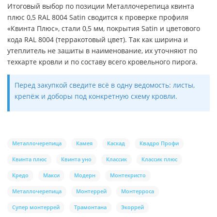
Итоговый выбор по позиции Металлочерепица квинта
плюс 0,5 RAL 8004 Satin сводится к проверке профиля
«Квинта Плюс», стали 0,5 мм, покрытия Satin и цветового
кода RAL 8004 (терракотовый цвет). Так как ширина и
утеплитель не зашиты в наименование, их уточняют по
техкарте кровли и по составу всего кровельного пирога.
Перед закупкой сведите всё в одну ведомость: листы,
крепёж и доборы под конкретную схему кровли.
Металлочерепица
Камея
Каскад
Квадро Профи
Квинта плюс
Квинта уно
Классик
Классик плюс
Кредо
Макси
Модерн
Монтекристо
Металлочерепица
Монтеррей
Монтерроса
Супер монтеррей
Трамонтана
Экоррей