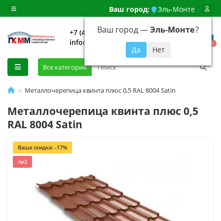
Ваш город:
Эль-Монте
Ваш город —
Эль-Монте
?
+7 (499) 648-92-94
info@evroshtaketnikmoskva.ru
0
Все категории
Металлочерепица квинта плюс 0,5 RAL 8004 Satin
Металлочерепица квинта плюс 0,5
RAL 8004 Satin
Ваша скидка: -17%
/м2