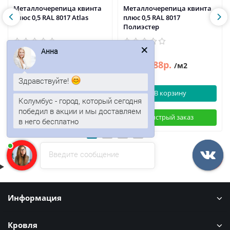
Металлочерепица квинта
Металлочерепица квинта
плюс 0,5 RAL 8017 Atlas
плюс 0,5 RAL 8017
Полиэстер
Анна
635р.
488р.
588р.
/м2
/м2
Здравствуйте!
В корзину
В корзину
Колумбус - город, который сегодня
победил в акции и мы доставляем
Быстрый заказ
Быстрый заказ
в него бесплатно
Введите сообщение
Информация
Кровля