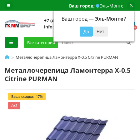
Ваш город:
Эль-Монте
Ваш город —
Эль-Монте
?
+7 (499) 648-92-94
info@evroshtaketnikmoskva.ru
0
Все категории
Металлочерепица Ламонтерра X-0.5 Citrine PURMAN
Металлочерепица Ламонтерра X-0.5
Citrine PURMAN
Ваша скидка: -17%
/м2