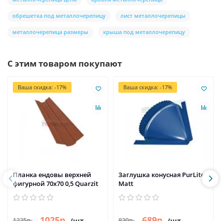
обрешетка под металлочерепицу
лист металлочерепицы
металлочерепица размеры
крыша под металлочерепицу
С этим товаром покупают
Ваша скидка: -17%
Ваша скидка: -17%
Планка ендовы верхней
Заглушка конусная PurLite
фигурной 70x70 0,5 Quarzit
Мatt
1025р.
689р.
1235р.
830р.
/шт
/шт