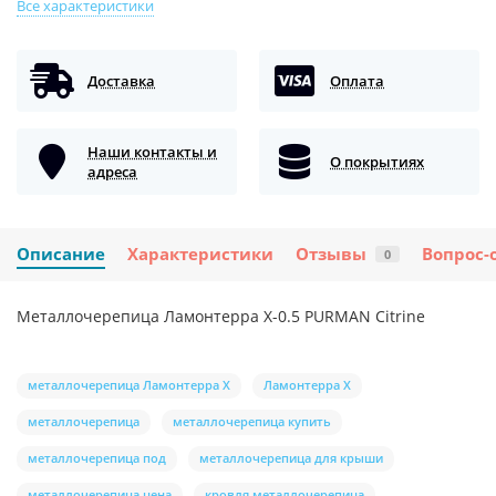
Все характеристики
Доставка
Оплата
Наши контакты и
О покрытиях
адреса
Описание
Характеристики
Отзывы
Вопрос-
0
Металлочерепица Ламонтерра X-0.5 PURMAN Citrine
металлочерепица Ламонтерра X
Ламонтерра X
металлочерепица
металлочерепица купить
металлочерепица под
металлочерепица для крыши
металлочерепица цена
кровля металлочерепица