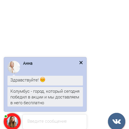
/м2
Перфорированный профилированный лист Т20-1040-0,75
Анна
Полиуретан
4 отзыва
Здравствуйте!
1060р.
Колумбус - город, который сегодня
победил в акции и мы доставляем
В корзину
в него бесплатно
Быстрый заказ
Введите сообщение
Ваша скидка: -17%