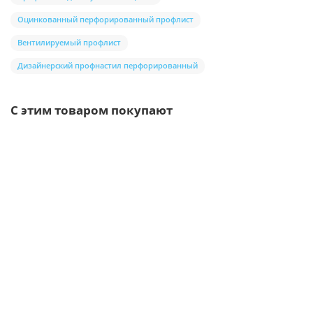
Оцинкованный перфорированный профлист
Вентилируемый профлист
Дизайнерский профнастил перфорированный
С этим товаром покупают
Ваша скидка: -17%
/шт
Держатель желоба 120х86-3 Порошковая окраска RAL9010