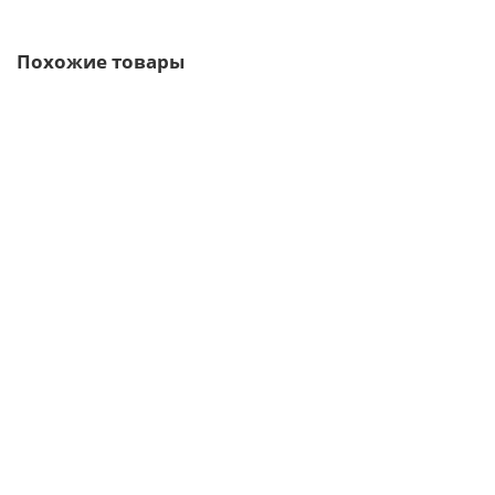
Похожие товары
Ваша скидка: -17%
/м2
Перфорированный профилированный лист Т20-1040-0,75
Полиэстер-М
2 отзыва
936р.
1128р.
В корзину