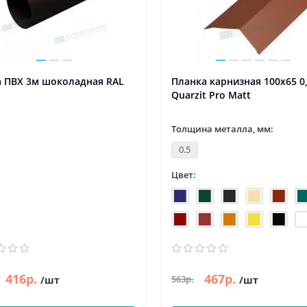
а ПВХ 3м шоколадная RAL
Планка карнизная 100х65 0
Quarzit Pro Matt
Толщина металла, мм:
0.5
Цвет:
416р.
467р.
563р.
/шт
/шт