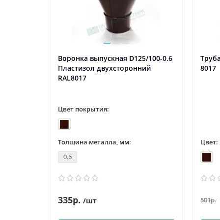
Воронка выпускная D125/100-0.6
Труб
Пластизол двухсторонний
8017
RAL8017
Цвет покрытия:
Толщина металла, мм:
Цвет:
0.6
335р.
501р.
/шт