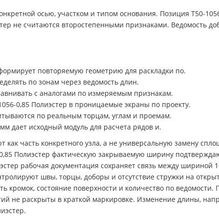
нкретной осью, участком и типом основания. Позиция Т50-1056
тер не считаются второстепенными признаками. Ведомость до
 формирует повторяемую геометрию для раскладки по.
ределять по зонам через ведомость длин.
равнивать с аналогами по измеряемым признакам.
056-0,85 Полиэстер в проницаемые экраны по проекту.
итываются по реальным торцам, углам и проемам.
 мм дает исходный модуль для расчета рядов и.
т как часть конкретного узла, а не универсальную замену спл
6-0,85 Полиэстер фактическую закрываемую ширину подтвержда
лиэстер рабочая документация сохраняет связь между шириной 1
нтролируют швы, торцы, доборы и отсутствие стружки на открыт
ть кромок, состояние поверхности и количество по ведомости.
тий не раскрыты в краткой маркировке. Изменение длины, нап
лиэстер.