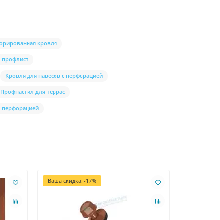
орированная кровля
 профлист
Кровля для навесов с перфорацией
Профнастил для террас
с перфорацией
Ваша скидка: -17%
Ваша скидк