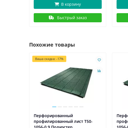
В корзину
Быстрый заказ
Похожие товары
Ваша скидка: -17%
Перфорированный
Перф
 Т50-
профилированный лист Т50-
проф
1056-0,9 Полиэстер
1056-