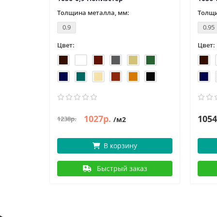
Толщина металла, мм:
Толщи
0.9
0.95
Цвет:
Цвет:
1027р.
1054
1238р.
/м2
В корзину
аз
Быстрый заказ