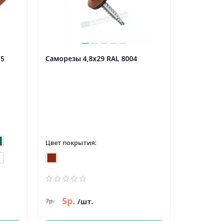
,5
Саморезы 4,8х29 RAL 8004
Саморезы
Цвет покрытия:
Цвет пок
5р.
5р.
7р.
6р.
/шт.