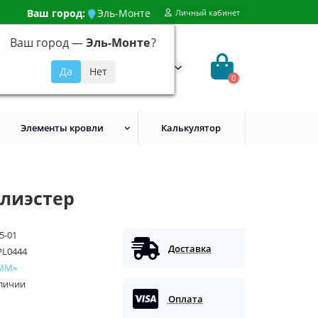
Ваш город:
Эль-Монте
Личный кабинет
Ваш город —
Эль-Монте
?
99) 648-92-94
@evroshtaketnikmoskva.ru
0
Элементы кровли
Калькулятор
олиэстер
5-01
Доставка
PL0444
ММ»
аличии
Оплата