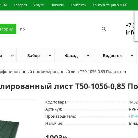
г RAL
Галерея
Услуги
Новости
Контакты
Консультация в MAX
+7 (4
тегории
info
я
Забор
Фасад
Водосток
рфорированный профилированный лист Т50-1056-0,85 Полиэстер
рованный лист Т50-1056-0,85 П
Код товара:
1432
Артикул:
PPP
Производитель:
ПК«
Наличие:
В н
1003р.