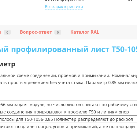
Все характеристики
ы
Вопрос-ответ
Каталог RAL
0
0
 профилированный лист Т50-105
метр
 реальной схеме соединений, проемов и примыканий. Номиналь
ать простым делением без учета стыка. Параметр 0,85 мм нельз
56 мм задает модуль, но число листов считают по рабочему ст
ые соединения привязывают к профилю Т50 и линиям опор
полосы для Т50-1056-0,85 Полиэстер распределяют до раскроя
читают по длине торцов, углов и примыканий, а не по площади