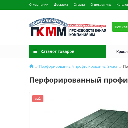
О компании
Доставка
Оплата
О покрытиях
Катало
Все ка
Каталог товаров
Кровл
Перфорированный профилированный лист
Пе
Перфорированный профили
/м2