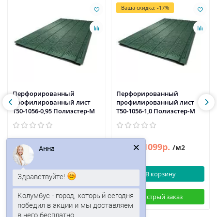
Ваша скидка: -17%
Перфорированный
Перфорированный
профилированный лист
профилированный лист
Т50-1056-0,95 Полиэстер-М
Т50-1056-1,0 Полиэстер-М
1075р.
1099р.
1324р.
/м2
/м2
Анна
В корзину
В корзину
Здравствуйте!
Колумбус - город, который сегодня
Быстрый заказ
Быстрый заказ
победил в акции и мы доставляем
в него бесплатно