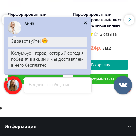
Перфорированный
Перфорированный
профилированный лист Т6-
профилированный лист Т6-
Анна
1179-0,7 Полиуретан
1179-0,5 Оцинкованный
4 отзыва
2 отзыва
Здравствуйте!
887р.
424р.
1069р.
511р.
/м2
/м2
Колумбус - город, который сегодня
победил в акции и мы доставляем
в него бесплатно
В корзину
В корзину
Быстрый заказ
Быстрый заказ
Введите сообщение
Информация