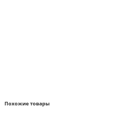
Планка торцевая сегментная 30мм Левая 0,5 Atlas с пленкой
369р.
444р.
В корзину
Быстрый заказ
Похожие товары
Ваша скидка: -17%
/шт