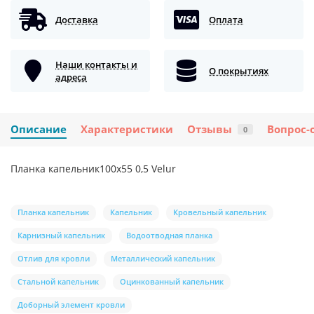
Доставка
Оплата
Наши контакты и
О покрытиях
адреса
Описание
Характеристики
Отзывы
Вопрос-
0
Планка капельник100х55 0,5 Velur
Планка капельник
Капельник
Кровельный капельник
Карнизный капельник
Водоотводная планка
Отлив для кровли
Металлический капельник
Стальной капельник
Оцинкованный капельник
Доборный элемент кровли