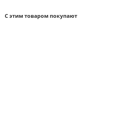
С этим товаром покупают
/шт
Воронка выпускная D125/100-0.6 Пластизол двухсторонний
RAL7024
329р.
В корзину