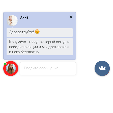
153р.
184р.
Анна
В корзину
Здравствуйте!
Быстрый заказ
Колумбус - город, который сегодня
победил в акции и мы доставляем
/шт
в него бесплатно
Введите сообщение
Планка примыкание в штробу 60 0,4 PE с пленкой
162р.