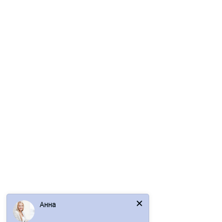
Саморезы 5,5х19 RAL 9003
5р.
6р.
В корзину
Быстрый заказ
/шт
Анна