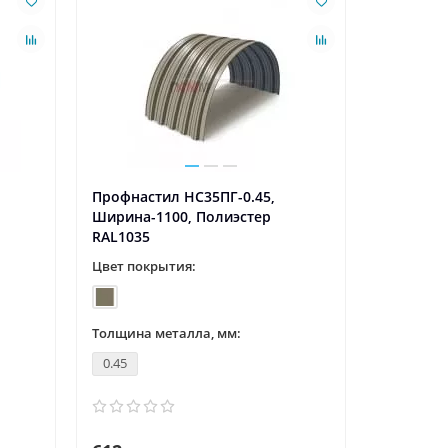
Профнастил НС35ПГ-0.45,
Профнаст
Ширина-1100, Полиэстер
Ширина-1
RAL1035
RAL1035
Цвет покрытия:
Цвет пок
Толщина металла, мм:
Толщина 
0.45
0.5