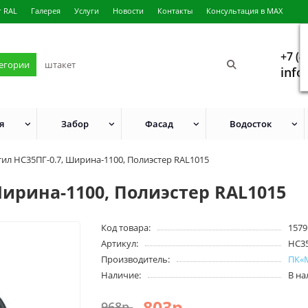
г RAL
Галерея
Услуги
Новости
Контакты
Консультация в MAX
+7 (4
тегории
info
я
Забор
Фасад
Водосток
ил НС35ПГ-0.7, Ширина-1100, Полиэстер RAL1015
ирина-1100, Полиэстер RAL1015
Код товара:
1579
Артикул:
HC3
Производитель:
ПК«
Наличие:
В н
803р.
968р.