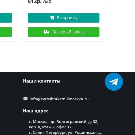
612р.
7
871р.
/м2
В корзину
Быстрый заказ
Наши контакты
info@evroshtaketnikmoskva.ru
Наш адрес
г. Москва, пр. Волгоградский, д. 32,
кор. 8, этаж 2, офис 17
г. Санкт-Петербург, ул. Рощинская, д.