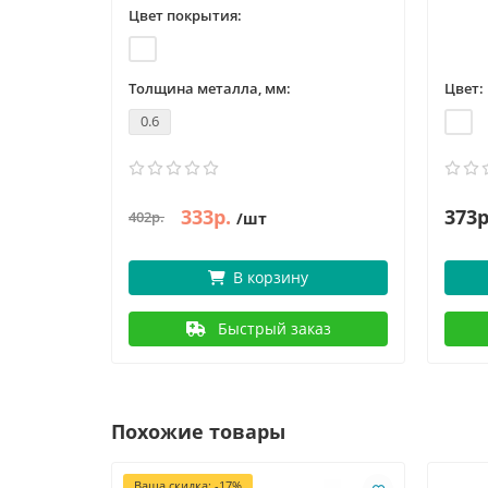
Цвет покрытия:
Толщина металла, мм:
Цвет:
0.6
333р.
373р
402р.
/шт
В корзину
Быстрый заказ
Похожие товары
Ваша скидка: -17%