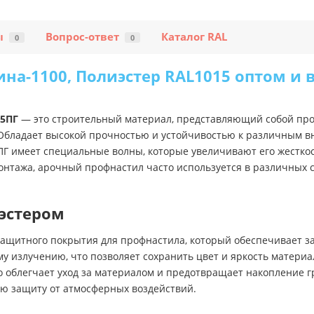
ы
Вопрос-ответ
Каталог RAL
0
0
на-1100, Полиэстер RAL1015 оптом и в
35ПГ
— это строительный материал, представляющий собой про
 Обладает высокой прочностью и устойчивостью к различным в
Г имеет специальные волны, которые увеличивают его жесткост
 монтажа, арочный профнастил часто используется в различных 
иэстером
защитного покрытия для профнастила, который обеспечивает з
у излучению, что позволяет сохранить цвет и яркость материа
о облегчает уход за материалом и предотвращает накопление г
ую защиту от атмосферных воздействий.