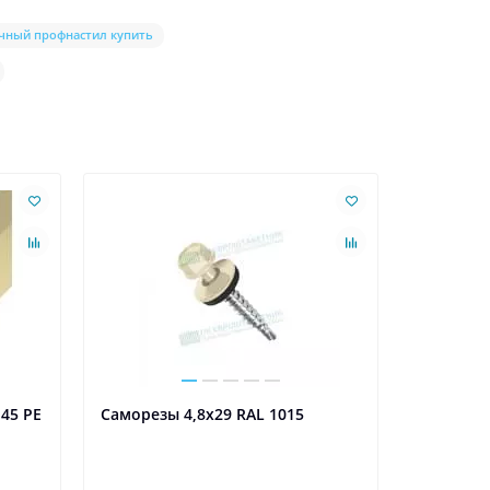
чный профнастил купить
Ваша скидк
45 PE
Саморезы 4,8х29 RAL 1015
Планка 
25х17х35
Толщина 