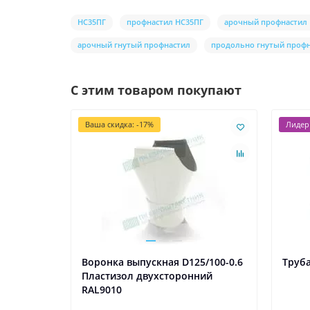
НС35ПГ
профнастил НС35ПГ
арочный профнастил
арочный гнутый профнастил
продольно гнутый проф
С этим товаром покупают
Ваша скидка: -17%
Лидер
Воронка выпускная D125/100-0.6
Труба
Пластизол двухсторонний
RAL9010