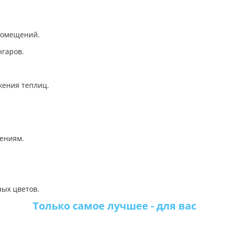
 помещений.
нгаров.
жения теплиц.
а
дениям.
ных цветов.
Только самое лучшее - для вас