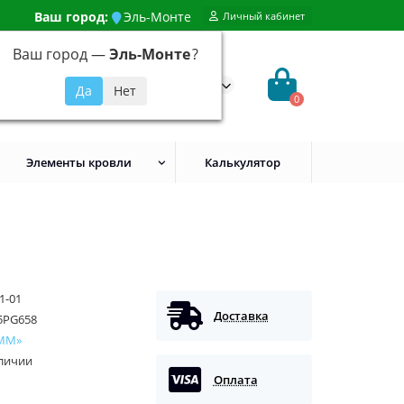
Ваш город:
Эль-Монте
Личный кабинет
Ваш город —
Эль-Монте
?
99) 648-92-94
@evroshtaketnikmoskva.ru
0
Элементы кровли
Калькулятор
1-01
Доставка
5PG658
ММ»
аличии
Оплата