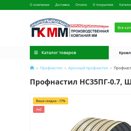
О компании
Доставка
Оплата
О покрытиях
Катало
Все ка
Каталог товаров
Кровл
Профнастил
Арочный профнастил
Профнаст
Профнастил НС35ПГ-0.7, Ш
Ваша скидка: -17%
/м2