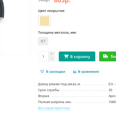
Цвет покрытия:
Толщина металла, мм:
0.7
Бы
В корзину
В закладки
В сравнение
Длину режем под заказ, м.
0,5 -
Срок службы
20
Форма
Аро
Полная ширина, мм.
1060
Все характеристики