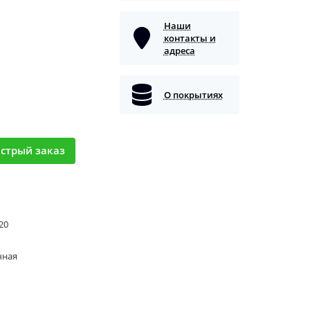
Наши
контакты и
адреса
О покрытиях
стрый заказ
 20
чная