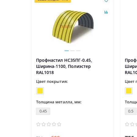
,
Профнастил НС35ПГ-0.45,
Профн
р
Ширина-1100, Полиэстер
Шири
RAL1018
RAL1
Цвет покрытия:
Цвет 
Толщина металла, мм:
Толщи
0.45
0.5