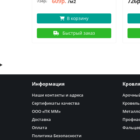
609р.
726р
734р.
/м2
В корзину
аз
Быстрый заказ
Информация
Кровл
Наши контакты и адреса
Арочный
Сертификаты качества
Кровель
ООО «ПК ММ»
Металл
Доставка
Профнас
Оплата
Фальцев
Политика Безопасности