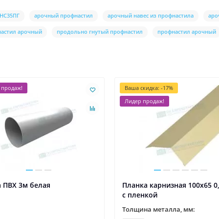
 НС35ПГ
арочный профнастил
арочный навес из профнастила
аро
настил арочный
продольно гнутый профнастил
профнастил арочный
 продаж!
Ваша скидка: -17%
Лидер продаж!
 ПВХ 3м белая
Планка карнизная 100х65 0,
с пленкой
Толщина металла, мм: