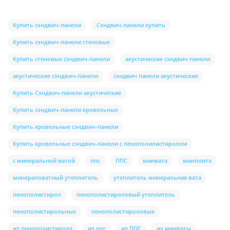
Купить сэндвич-панели
Сэндвич-панели купить
Купить сэндвич-панели стеновые
Купить стеновые сэндвич-панели
акустические сэндвич панели
акустические сэндвич-панели
сэндвич панели акустические
Купить Сэндвич-панели акустические
Купить сэндвич-панели кровельные
Купить кровельные сэндвич-панели
Купить кровельные сэндвич-панели с пенополилистиролом
с минеральной ватой
ппс
ППС
минвата
минплита
минераловатный утеплитель
утеплитель минеральная вата
пенополистирол
пенополистироловый утеплитель
пенополистирольные
пенополистироловые
из пенополистирола
из ппс
из ППС
из минваты