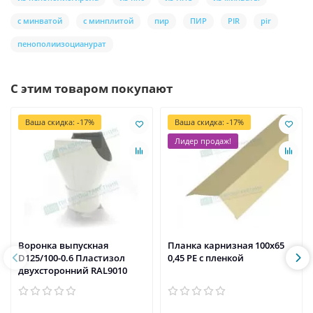
с минватой
с минплитой
пир
ПИР
PIR
pir
пенополиизоцианурат
С этим товаром покупают
Ваша скидка: -17%
Ваша скидка: -17%
Лидер продаж!
Воронка выпускная
Планка карнизная 100х65
D125/100-0.6 Пластизол
0,45 PE с пленкой
двухсторонний RAL9010