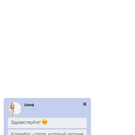
1969р.
2372р.
В корзину
Быстрый заказ
/м2
Анна
Угловая сэндвич-панель вертикальная из минеральной
ваты-0.5/0.5, ширина 1200 мм, толщина 120 мм, RAL3020
Здравствуйте!
1972р.
Колумбус - город, который сегодня