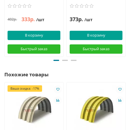
333р.
373р.
402р.
/шт
/шт
В корзину
В корзину
Быстрый заказ
Быстрый заказ
Похожие товары
Ваша скидка: -17%