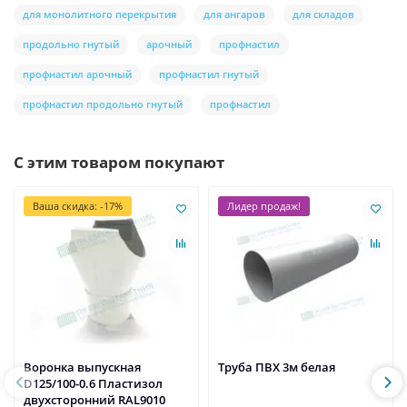
для монолитного перекрытия
для ангаров
для складов
продольно гнутый
арочный
профнастил
профнастил арочный
профнастил гнутый
профнастил продольно гнутый
профнастил
С этим товаром покупают
Ваша скидка: -17%
Лидер продаж!
Воронка выпускная
Труба ПВХ 3м белая
D125/100-0.6 Пластизол
двухсторонний RAL9010