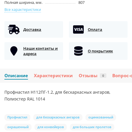
Полная ширина, мм.
807
Все характеристики
Доставка
Оплата
Наши контакты и
О покрытиях
адреса
Описание
Характеристики
Отзывы
Вопрос-
0
Профнастил H112ПГ-1.2, для бескаркасных ангаров,
Полиэстер RAL 1014
Профнастил
для бескаркасных ангаров
оцинкованный
окрашенный
для конвейеров
для больших пролетов