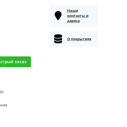
Наши
контакты и
адреса
О покрытиях
стрый заказ
 20
чная