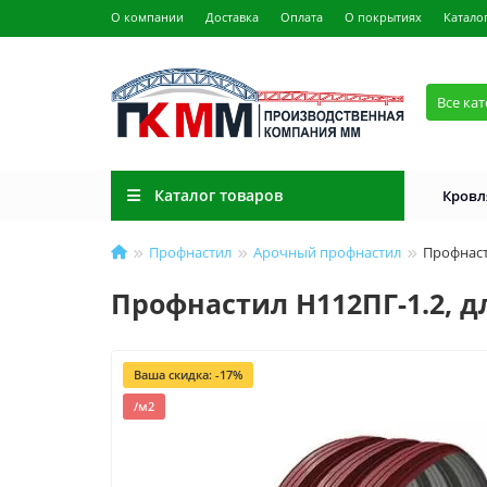
О компании
Доставка
Оплата
О покрытиях
Катало
Все ка
Каталог товаров
Кровл
Профнастил
Арочный профнастил
Профнаст
Профнастил H112ПГ-1.2, д
Ваша скидка: -17%
/м2