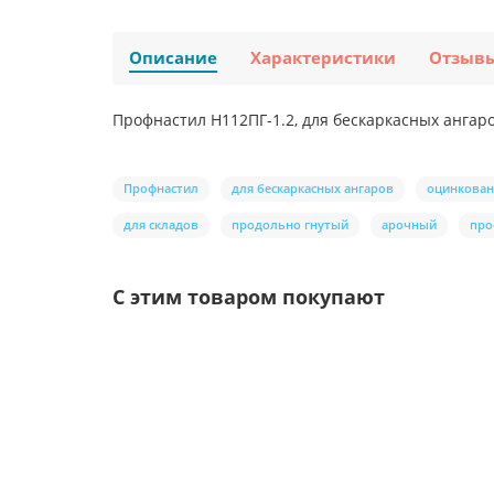
Описание
Характеристики
Отзыв
Профнастил H112ПГ-1.2, для бескаркасных ангаро
Профнастил
для бескаркасных ангаров
оцинкова
для складов
продольно гнутый
арочный
про
С этим товаром покупают
/шт