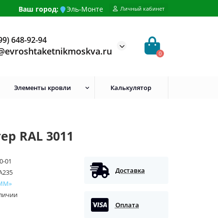
Ваш город:
Эль-Монте
Личный кабинет
99) 648-92-94
@evroshtaketnikmoskva.ru
0
Элементы кровли
Калькулятор
ер RAL 3011
0-01
Доставка
A235
ММ»
аличии
Оплата