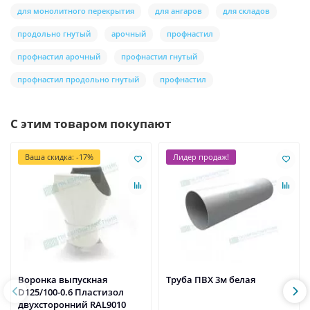
для монолитного перекрытия
для ангаров
для складов
продольно гнутый
арочный
профнастил
профнастил арочный
профнастил гнутый
профнастил продольно гнутый
профнастил
С этим товаром покупают
Ваша скидка: -17%
Лидер продаж!
Воронка выпускная
Труба ПВХ 3м белая
D125/100-0.6 Пластизол
двухсторонний RAL9010