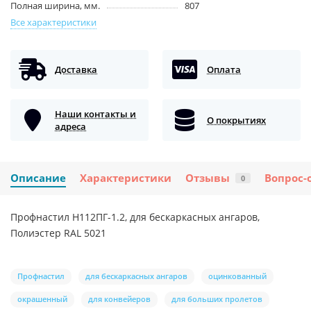
Полная ширина, мм.
807
Все характеристики
Доставка
Оплата
Наши контакты и
О покрытиях
адреса
Описание
Характеристики
Отзывы
Вопрос-
0
Профнастил H112ПГ-1.2, для бескаркасных ангаров,
Полиэстер RAL 5021
Профнастил
для бескаркасных ангаров
оцинкованный
окрашенный
для конвейеров
для больших пролетов