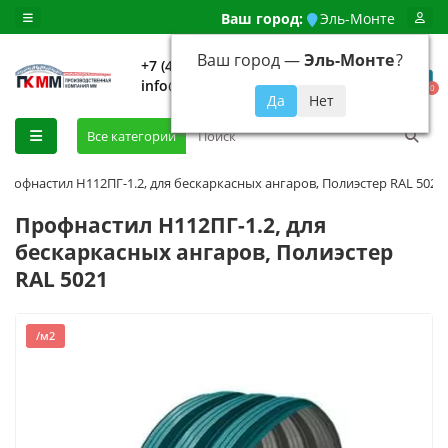
Ваш город:
Эль-Монте
Ваш город —
Эль-Монте
?
+7 (499) 648-92-94
info@evroshtaketnikmoskva.ru
0
Все категории
Профнастил H112ПГ-1.2, для бескаркасных ангаров, Полиэстер RAL 5021
Профнастил H112ПГ-1.2, для
бескаркасных ангаров, Полиэстер
RAL 5021
/м2