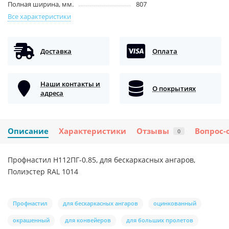
Полная ширина, мм.
807
Все характеристики
Доставка
Оплата
Наши контакты и
О покрытиях
адреса
Описание
Характеристики
Отзывы
Вопрос-
0
Профнастил H112ПГ-0.85, для бескаркасных ангаров,
Полиэстер RAL 1014
Профнастил
для бескаркасных ангаров
оцинкованный
окрашенный
для конвейеров
для больших пролетов