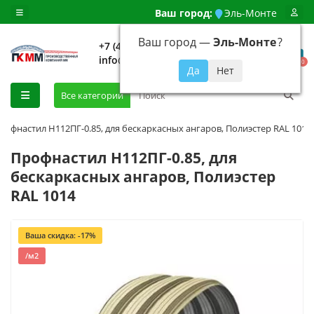
Ваш город:
Эль-Монте
Ваш город —
Эль-Монте
?
+7 (499) 648-92-94
info@evroshtaketnikmoskva.ru
0
Все категории
рофнастил H112ПГ-0.85, для бескаркасных ангаров, Полиэстер RAL 1014
Профнастил H112ПГ-0.85, для
бескаркасных ангаров, Полиэстер
RAL 1014
Ваша скидка: -17%
/м2