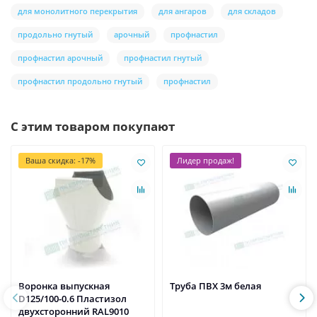
для монолитного перекрытия
для ангаров
для складов
продольно гнутый
арочный
профнастил
профнастил арочный
профнастил гнутый
профнастил продольно гнутый
профнастил
С этим товаром покупают
Ваша скидка: -17%
Лидер продаж!
Воронка выпускная
Труба ПВХ 3м белая
D125/100-0.6 Пластизол
двухсторонний RAL9010