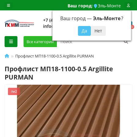
Ваш город:
Эль-Монте
Ваш город —
Эль-Монте
?
+7 (499) 648-92-94
info@evroshtaketnikmoskva.ru
0
Все категории
Профлист МП18-1100-0.5 Argillite PURMAN
Профлист МП18-1100-0.5 Argillite
PURMAN
/м2