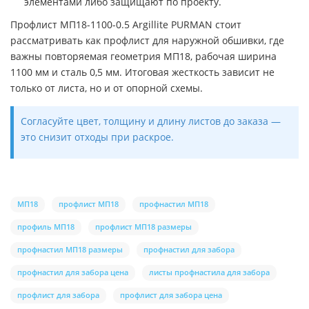
элементами либо защищают по проекту.
Профлист МП18-1100-0.5 Argillite PURMAN стоит
рассматривать как профлист для наружной обшивки, где
важны повторяемая геометрия МП18, рабочая ширина
1100 мм и сталь 0,5 мм. Итоговая жесткость зависит не
только от листа, но и от опорной схемы.
Согласуйте цвет, толщину и длину листов до заказа —
это снизит отходы при раскрое.
МП18
профлист МП18
профнастил МП18
профиль МП18
профлист МП18 размеры
профнастил МП18 размеры
профнастил для забора
профнастил для забора цена
листы профнастила для забора
профлист для забора
профлист для забора цена