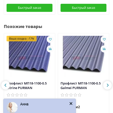
Быстрый заказ
Быстрый заказ
Похожие товары
Ваша скидка: -17%
Профлист МП18-1100-0.5
Профлист МП18-1100-0.5
Citrine PURMAN
Galmei PURMAN
Анна
786р.
789р.
947р.
/м2
/м2