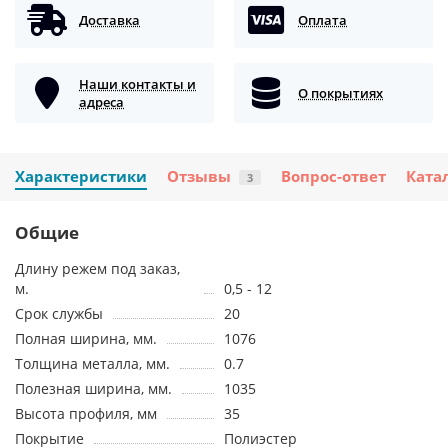
Доставка
Оплата
Наши контакты и
О покрытиях
адреса
Характеристики
Отзывы
Вопрос-ответ
Ката
3
Общие
Длину режем под заказ,
м.
0,5 - 12
Срок службы
20
Полная ширина, мм.
1076
Толщина металла, мм.
0.7
Полезная ширина, мм.
1035
Высота профиля, мм
35
Покрытие
Полиэстер