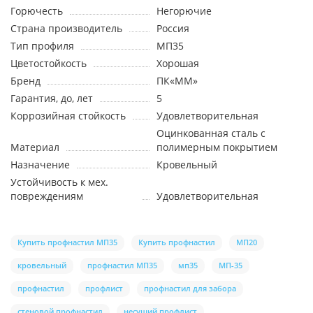
Горючесть
Негорючие
Страна производитель
Россия
Тип профиля
МП35
Цветостойкость
Хорошая
Бренд
ПК«ММ»
Гарантия, до, лет
5
Коррозийная стойкость
Удовлетворительная
Оцинкованная сталь с
Материал
полимерным покрытием
Назначение
Кровельный
Устойчивость к мех.
повреждениям
Удовлетворительная
Купить профнастил МП35
Купить профнастил
МП20
кровельный
профнастил МП35
мп35
МП-35
профнастил
профлист
профнастил для забора
стеновой профнастил
несущий профлист