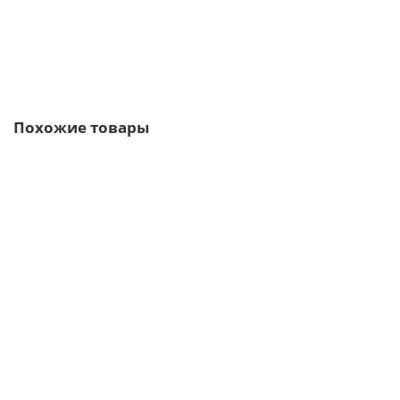
В корзину
Быстрый заказ
Похожие товары
/м2
Профлист МП35-1035-0.5 RAL1018 Полиэстер
5 отзывов