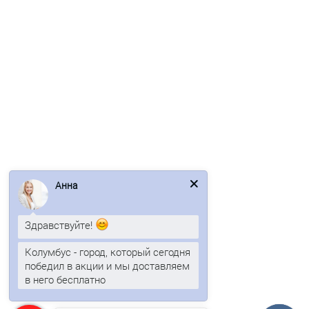
Профлист МП35-1035-0.5 RAL1014 Полиэстер
3 отзыва
551р.
Анна
В корзину
Здравствуйте!
Быстрый заказ
Колумбус - город, который сегодня
победил в акции и мы доставляем
в него бесплатно
/м2