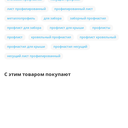
лист профилированный
профилированный лист
металлопрофиль
для забора
заборный профнастил
профлист для забора
профлист для крыши
профлисты
профлист
кровельный профнастил
профлист кровельный
профнастил для крыши
профнастил несущий
несущий лист профилированный
С этим товаром покупают
Ваша скидка: -17%
/шт