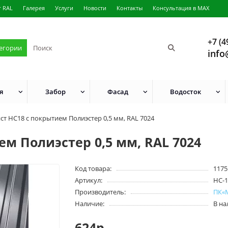
г RAL
Галерея
Услуги
Новости
Контакты
Консультация в MAX
+7 (4
тегории
info
я
Забор
Фасад
Водосток
т НС18 с покрытием Полиэстер 0,5 мм, RAL 7024
м Полиэстер 0,5 мм, RAL 7024
Код товара:
1175
Артикул:
HC-
Производитель:
ПК«
Наличие:
В н
624р.