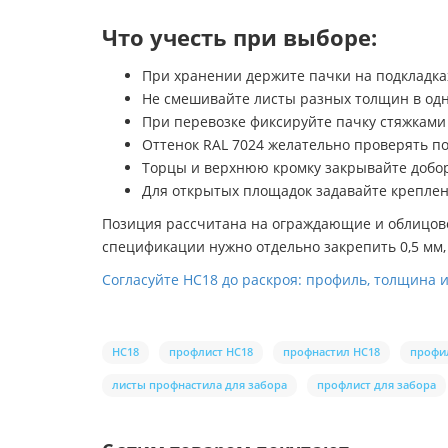
Что учесть при выборе:
При хранении держите пачки на подкладках
Не смешивайте листы разных толщин в одн
При перевозке фиксируйте пачку стяжками 
Оттенок RAL 7024 желательно проверять по
Торцы и верхнюю кромку закрывайте добора
Для открытых площадок задавайте креплен
Позиция рассчитана на ограждающие и облицово
спецификации нужно отдельно закрепить 0,5 мм, 
Согласуйте НС18 до раскроя: профиль, толщина 
НС18
профлист НС18
профнастил НС18
профи
листы профнастила для забора
профлист для забора