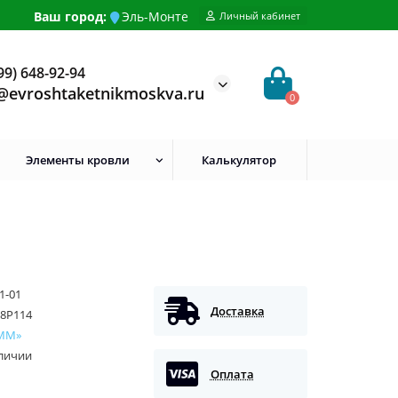
Ваш город:
Эль-Монте
Личный кабинет
99) 648-92-94
@evroshtaketnikmoskva.ru
0
Элементы кровли
Калькулятор
1-01
Доставка
18P114
ММ»
аличии
Оплата