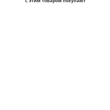
С этим товаром покупают
Ваша скидка: -17%
Лидер продаж!
/шт.
Саморезы 5,5х19 RAL 7024
Цвет покрытия:
5р.
6р.