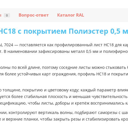
ы
Вопрос-ответ
Каталог RAL
0
С18 с покрытием Полиэстер 0,5 м
AL 7024 — поставляется как профилированный лист НС18 для ка
т. В наименовании зафиксированы металл 0,5 мм и полиэфирное
олны по всей длине, поэтому соседние листы можно стыковать 
я более устойчивых карт ограждения, профиль НС18 и покрыти
 толщине, покрытию и цветовому коду; каждый параметр влияет
уется более стабильная плоскость и меньшая чувствительность 
пецификацию, чтобы листы, доборы и крепёж воспринимались к
нии, контролируют вертикаль волны, подбирают саморезы с шай
 и верхние планки, чтобы закрыть резы и стабилизировать кро