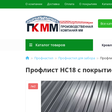
О компании
Доставка
Оплата
О покрытиях
Катало
Все ка
Каталог товаров
Кровл
Профнастил
Профнастил для забора
Профлис
Профлист НС18 с покрытие
/м2