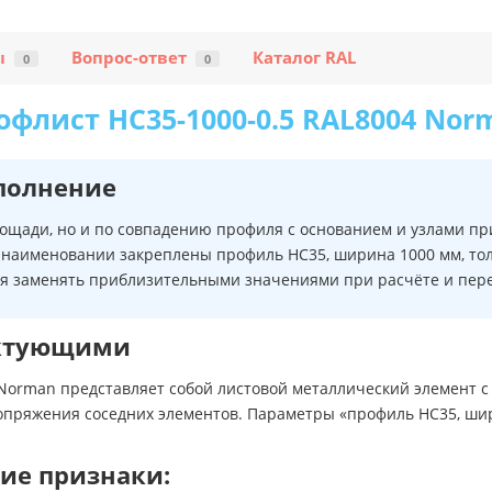
ы
Вопрос-ответ
Каталог RAL
0
0
офлист НС35-1000-0.5 RAL8004 Nor
полнение
лощади, но и по совпадению профиля с основанием и узлами п
 наименовании закреплены профиль НС35, ширина 1000 мм, тол
зя заменять приблизительными значениями при расчёте и пере
ектующими
 Norman представляет собой листовой металлический элемент 
опряжения соседних элементов. Параметры «профиль НС35, шир
ие признаки: