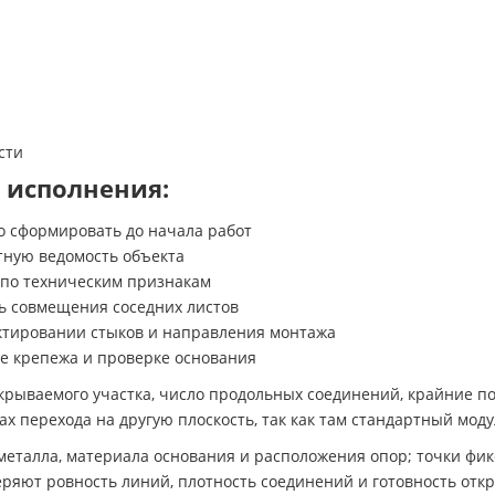
сти
 исполнения:
 сформировать до начала работ
тную ведомость объекта
 по техническим признакам
ь совмещения соседних листов
ктировании стыков и направления монтажа
е крепежа и проверке основания
рываемого участка, число продольных соединений, крайние по
ах перехода на другую плоскость, так как там стандартный мод
еталла, материала основания и расположения опор; точки фи
ряют ровность линий, плотность соединений и готовность отк