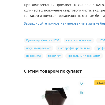
При комплектации Профлист НС35-1000-0.5 RAL8
количество, положение стартового листа, вид к
каркасом и помогает организовать монтаж без с
Зафиксируйте полное наименование в заявке бе
Купить профнастил НС35
купить профнастил
НС35
несущий профлист
лист профилированный
профи
профлисты
профлист
кровельный профнастил
С этим товаром покупают
Ваша с