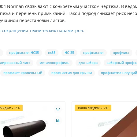
004 Norman связывают с конкретным участком чертежа. В ведом
репежа и перечень примыканий. Такой подход снижает риск не
лучайной перестановки листов.
з сокращения технических параметров.
профнастил НС35
нс35
НС-35
профнастил
профлист
лированный лист
металлопрофиль
для забора
заборный профн
профлист кровельный
профнастил для крыши
профнастил несущий
кидка: -17%
Ваша скидка: -17%