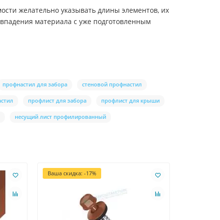
ости желательно указывать длины элементов, их
совпадения материала с уже подготовленным
профнастил для забора
стеновой профнастил
астил
профлист для забора
профлист для крыши
несущий лист профилированный
Ваша скидка: -17%
Ваша скидк