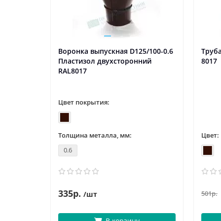
Воронка выпускная D125/100-0.6
Труб
Пластизол двухсторонний
8017
RAL8017
Цвет покрытия:
Толщина металла, мм:
Цвет:
0.6
335р.
501р.
/шт
В корзину