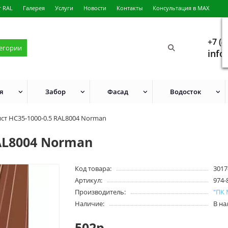
г RAL
Галерея
Услуги
Новости
Контакты
Консультация в MAX
+7 (4
тегории
info
я
Забор
Фасад
Водосток
ст НС35-1000-0.5 RAL8004 Norman
AL8004 Norman
Код товара:
3017
Артикул:
974-
Производитель:
"ПК
Наличие:
В н
502р.