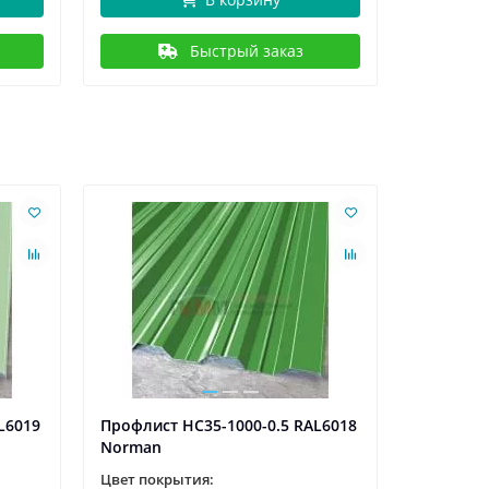
Быстрый заказ
Ваша скидк
L6019
Профлист НС35-1000-0.5 RAL6018
Профлист
Norman
Norman
Цвет покрытия:
Цвет пок