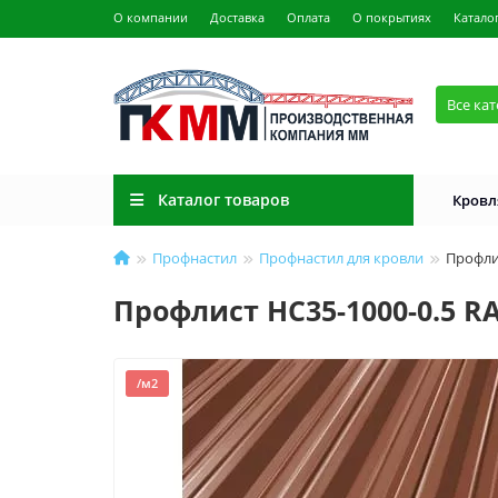
О компании
Доставка
Оплата
О покрытиях
Катало
Все ка
Каталог товаров
Кровл
Профнастил
Профнастил для кровли
Профли
Профлист НС35-1000-0.5 R
/м2