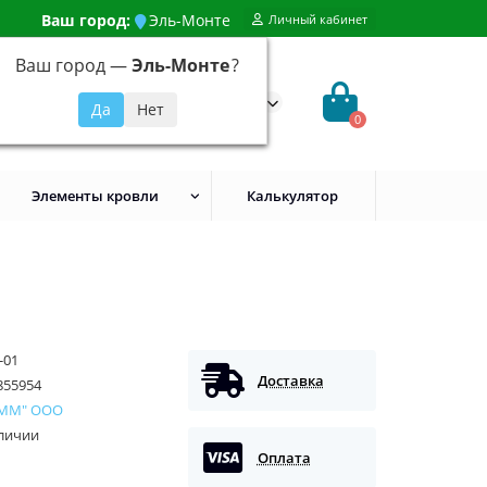
Ваш город:
Эль-Монте
Личный кабинет
Ваш город —
Эль-Монте
?
99) 648-92-94
@evroshtaketnikmoskva.ru
0
Элементы кровли
Калькулятор
-01
Доставка
855954
 ММ" ООО
аличии
Оплата