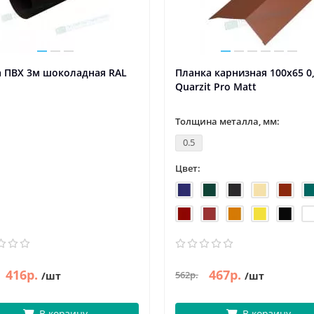
а ПВХ 3м шоколадная RAL
Планка карнизная 100х65 0
Quarzit Pro Matt
Толщина металла, мм:
0.5
Цвет:
416р.
467р.
562р.
/шт
/шт
В корзину
В корзину