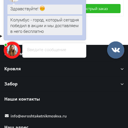
Здравствуйте!
Быстрый заказ
Быстрый заказ
Колумбус - город, который сегодня
победил в акции и мы доставляем
в него бесплатно
Введите сообщение
Информация
Кровля
Забор
Наши контакты
info@evroshtaketnikmoskva.ru
Наш адрес