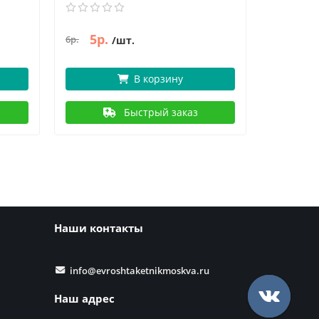
5р.
5р.
6р.
6р.
/шт.
В корзину
Быстрый заказ
Наши контакты
info@evroshtaketnikmoskva.ru
Наш адрес