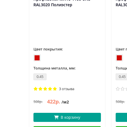
RAL3020 Полиэстер
RAL3
Цвет покрытия:
Цвет 
Толщина металла, мм:
Толщи
0.45
0.45
3 отзыва
422р.
508р.
508р.
/м2
В корзину