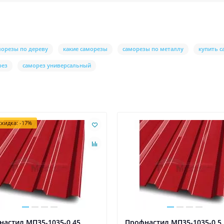
морезы по дереву
какие саморезы
саморезы по металлу
купить 
рез
саморез универсальный
кидка: -17%
настил МП35-1035-0.45
Профнастил МП35-1035-0.5