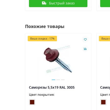
Быстрый заказ
Похожие товары
Ваша скидка: -17%
Ваша с
09
Саморезы 5,5х19 RAL 3005
Самор
Цвет покрытия:
Цвет 