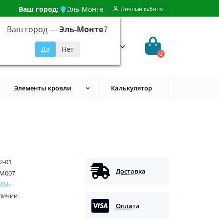
Ваш город:
Эль-Монте
Личный кабинет
Ваш город —
Эль-Монте
?
99) 648-92-94
@evroshtaketnikmoskva.ru
0
Элементы кровли
Калькулятор
2-01
Доставка
M007
ММ»
аличии
Оплата