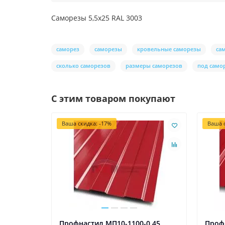
Саморезы 5,5х25 RAL 3003
саморез
саморезы
кровельные саморезы
са
сколько саморезов
размеры саморезов
под само
С этим товаром покупают
Ваша скидка: -17%
Ваша с
Профнастил МП10-1100-0.45
Проф