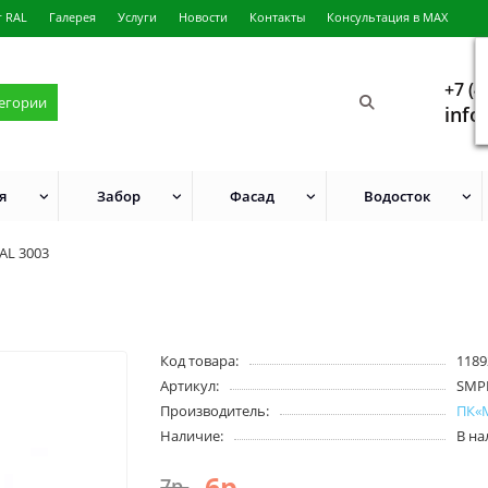
г RAL
Галерея
Услуги
Новости
Контакты
Консультация в MAX
+7 (4
тегории
info
я
Забор
Фасад
Водосток
AL 3003
Код товара:
1189
Артикул:
SMP
Производитель:
ПК«
Наличие:
В н
6р.
7р.