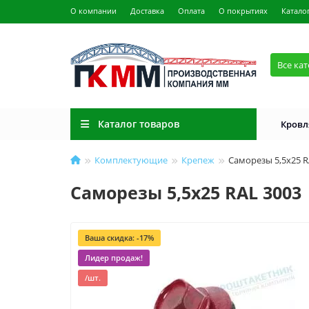
О компании
Доставка
Оплата
О покрытиях
Катало
Все ка
Каталог товаров
Кровл
Комплектующие
Крепеж
Саморезы 5,5х25 R
Саморезы 5,5х25 RAL 3003
Ваша скидка: -17%
Лидер продаж!
/шт.