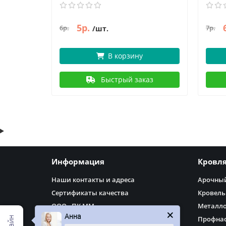
5р.
6р.
7р.
/шт.
В корзину
аз
Быстрый заказ
Информация
Кровл
Наши контакты и адреса
Арочный
Сертификаты качества
Кровель
ООО «ПК ММ»
Металл
Анна
Доставка
Профнас