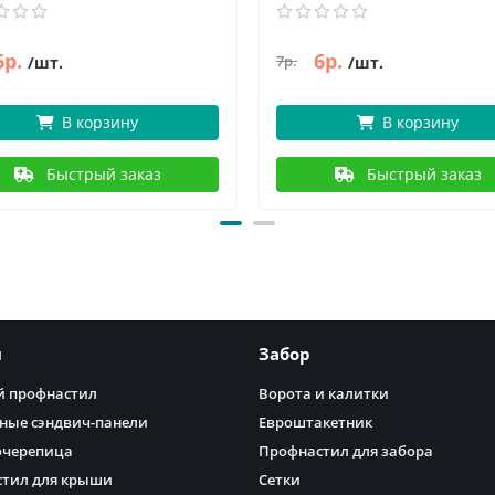
6р.
6р.
7р.
/шт.
/шт.
В корзину
В корзину
Быстрый заказ
Быстрый заказ
я
Забор
 профнастил
Ворота и калитки
ные сэндвич-панели
Евроштакетник
очерепица
Профнастил для забора
тил для крыши
Сетки