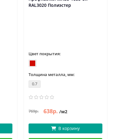
RAL3020 Полиэстер
RALР363 
Цвет покрытия:
Цвет пок
Толщина металла, мм:
Толщина 
0.7
0.5
638р.
8
769р.
1003р.
/м2
В корзину