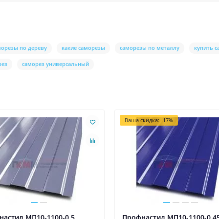
морезы по дереву
какие саморезы
саморезы по металлу
купить 
рез
саморез универсальный
Ваша скидка: -17%
настил МП10-1100-0.5
Профнастил МП10-1100-0.4