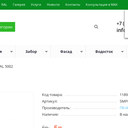
г RAL
Галерея
Услуги
Новости
Контакты
Консультация в MAX
+7 (4
тегории
info
я
Забор
Фасад
Водосток
AL 5002
Код товара:
1189
Артикул:
SMP
Производитель:
ПК«
Наличие:
В н
5р.
6р.