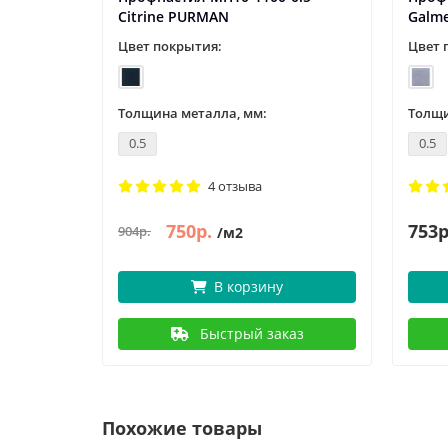
Citrine PURMAN
Galm
Цвет покрытия:
Цвет 
Толщина металла, мм:
Толщи
0.5
0.5
4 отзыва
750р.
753р
904р.
/м2
В корзину
Быстрый заказ
Похожие товары