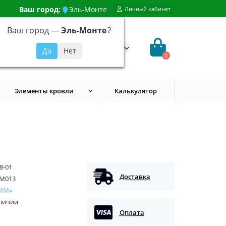
Ваш город:
Эль-Монте
Личный кабинет
Ваш город —
Эль-Монте
?
99) 648-92-94
@evroshtaketnikmoskva.ru
0
Элементы кровли
Калькулятор
8-01
Доставка
M013
ММ»
аличии
Оплата