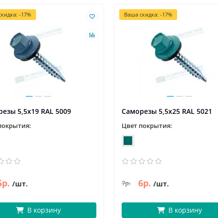
кидка: -17%
Ваша скидка: -17%
езы 5,5х19 RAL 5009
Саморезы 5,5х25 RAL 5021
покрытия:
Цвет покрытия:
5р.
6р.
7р.
/шт.
/шт.
В корзину
В корзину