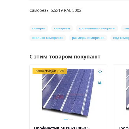
Саморезы 5,5х19 RAL 5002
саморез
саморезы
кровельные саморезы
са
сколько саморезов
размеры саморезов
под само
С этим товаром покупают
Ваша скидка: -17%
Профнастил МП10-1100-0.5
Проф