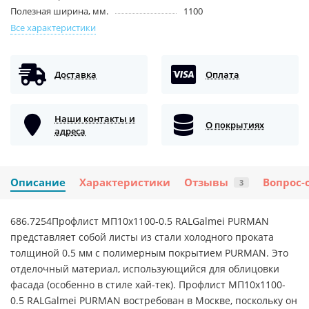
Полезная ширина, мм.
1100
Все характеристики
Доставка
Оплата
Наши контакты и
О покрытиях
адреса
Описание
Характеристики
Отзывы
Вопрос-
3
686.7254Профлист МП10х1100-0.5 RALGalmei PURMAN
представляет собой листы из стали холодного проката
толщиной 0.5 мм с полимерным покрытием PURMAN. Это
отделочный материал, использующийся для облицовки
фасада (особенно в стиле хай-тек). Профлист МП10х1100-
0.5 RALGalmei PURMAN востребован в Москве, поскольку он