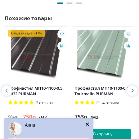
Похожие товары
Ваша скидка: -17%
Профнастил МП10-1100-0.5
Профнастил МП10-1100-0.5
RR32 PURMAN
Tourmalin PURMAN
2 отзыва
4 отзыва
750р.
753р.
904р.
/м2
/м2
Анна
В корзину
В корзину