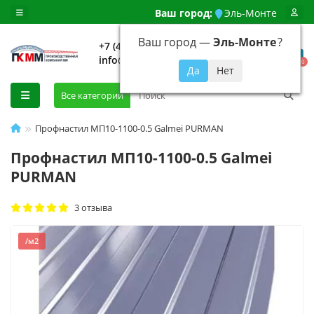
Ваш город:
Эль-Монте
Ваш город —
Эль-Монте
?
+7 (499) 648-92-94
info@evroshtaketnikmoskva.ru
0
Все категории
Профнастил МП10-1100-0.5 Galmei PURMAN
Профнастил МП10-1100-0.5 Galmei
PURMAN
3 отзыва
/м2