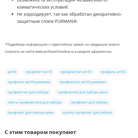
климатических условий.
Не корродирует, так как обработан декоративно-
защитным слоем PURMAN®.
*Подробную информацию о гарантийных сроках на продукцию можно
получить на сайте www.profnastilmoskva.ru в разделе «Документы».
мп10
профлист мп10
профнастил мп10
профиль мп10
профлист мп10 размеры
профнастил мп10 размеры
профнастил для забора
профнастил для забора цена
листы профнастила для забора
профлист для забора
профлист для забора цена
купить профлист для забора
С этим товаром покупают