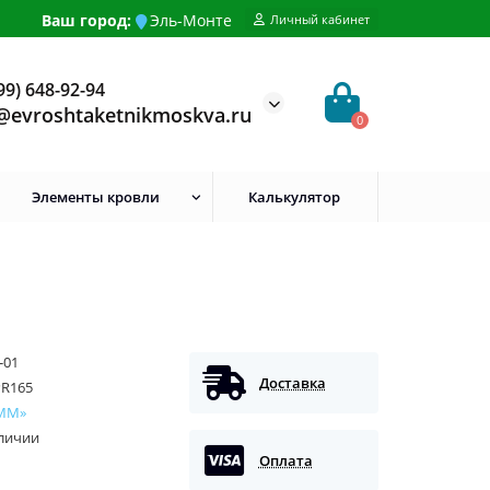
Ваш город:
Эль-Монте
Личный кабинет
99) 648-92-94
@evroshtaketnikmoskva.ru
0
Элементы кровли
Калькулятор
-01
Доставка
PR165
ММ»
аличии
Оплата