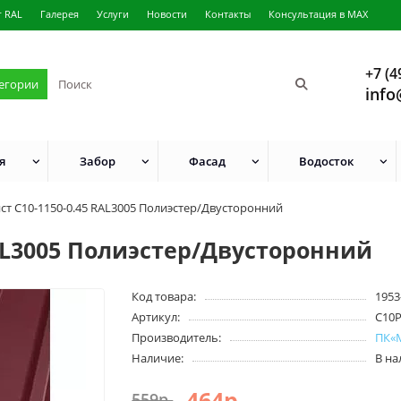
г RAL
Галерея
Услуги
Новости
Контакты
Консультация в MAX
+7 (4
тегории
info
я
Забор
Фасад
Водосток
ст С10-1150-0.45 RAL3005 Полиэстер/Двусторонний
AL3005 Полиэстер/Двусторонний
Код товара:
1953
Артикул:
С10
Производитель:
ПК«
Наличие:
В н
464р.
559р.