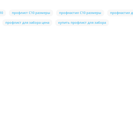
10
профлист С10 размеры
профнастил С10 размеры
профнастил д
профлист для забора цена
купить профлист для забора