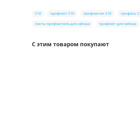
С10
профлист С10
профнастил С10
профиль С
листы профнастила для забора
профлист для забора
С этим товаром покупают
Ваша скидка: -17%
/шт.
Саморезы 5,5х19 RAL 3005
Цвет покрытия: