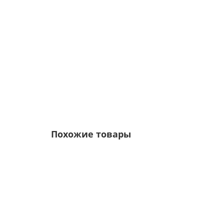
5р.
6р.
Похожие товары
Ваша скидка: -17%
/м2