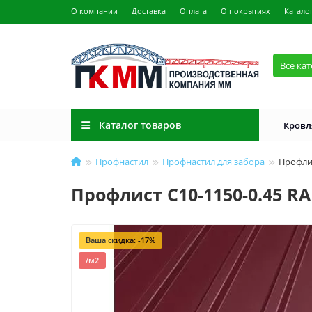
О компании
Доставка
Оплата
О покрытиях
Катало
Все ка
Каталог товаров
Кровл
Профнастил
Профнастил для забора
Профли
Профлист С10-1150-0.45 R
Ваша скидка: -17%
/м2