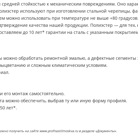
ся средней стойкостью к механическим повреждениям. Оно хара
олиэстер используют при изготовлении стальной черепицы, фа
ем можно использовать при температуре не выше +80 градусо
дтверждение качества нашей продукции. Полиэстер — для тех,
оставляем до 10 лет* гарантии на сталь с указанным покрытием
 можно обработать ремонтной эмалью, а дефектные сегменты з
 выцветанию и сложным климатическим условиям.
риал.
и его монтаж самостоятельно.
та можно обеспечить, выбрав ту или иную форму профиля.
50 лет*.
о получить на сайте www.profnastilmoskva.ru в разделе «Документы».