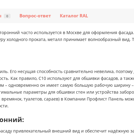
ы
Вопрос-ответ
Каталог RAL
0
торонний часто используется в Москве для оформления фасада.
уру холодного проката, металл принимает волнообразный вид.
ль. Его несущая способность сравнительно невелика, поэтому
сть. Как правило, С10 используют для обшивки фасадов, а такж
 мм – одновременно он имеет самую большую рабочую ширину – 
оптимальные параметры для обшивки стен или устройства заборо
, времянок, туалетов, сараев) в Компании Профлист Панель м
сти.
ронний:
асаду привлекательный внешний вид и обеспечит надёжную защ