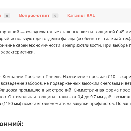
ы
Вопрос-ответ
Каталог RAL
0
0
сторонний — холоднокатаные стальные листы толщиной 0.45 м
рый используют для отделки фасада (особенно в стиле хай-тек)
причине своей экономичности и неприхотливости. При выборе 
 характеристики.
е Компании Профлист Панель. Назначение профиля С10 – скоре
к: возведение заборов, не подверженных высоким снеговым и ве
облицовка промышленных строений. Симметричная форма проф
в. Оптимальная толщина стали – от 0,4 до 0,7 мм даёт возмо
(1150 мм) помогает сэкономить на закупке профлистов. По ваш
ронний: