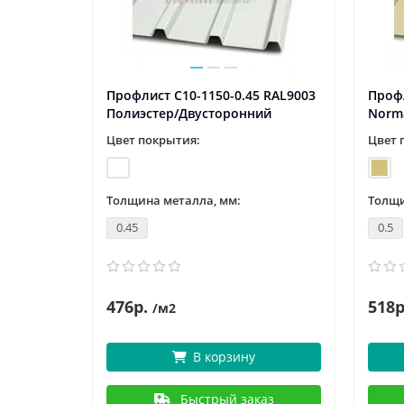
RAL3020
Профлист С10-1150-0.45 RAL9003
Профл
Полиэстер/Двусторонний
Norm
Цвет покрытия:
Цвет 
Толщина металла, мм:
Толщи
0.45
0.5
476р.
518р
/м2
В корзину
аз
Быстрый заказ