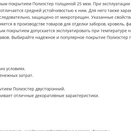
ным покрытием Полиэстер толщиной 25 мкм. При эксплуатации
 отличается средней устойчивостью к ним. Для него также хара
следовательно, защищено от микротрещин. Указанные свойства
тся в производстве товаров для отделки заборов, кровель, ф
ным покрытием допускается эксплуатировать при температуре н
лавов. Выбирайте надёжное и популярное покрытие Полиэстер п
их условиях.
енежных затрат.
рытием Полиэстер двусторонний.
чивает отличные декоративные характеристики.