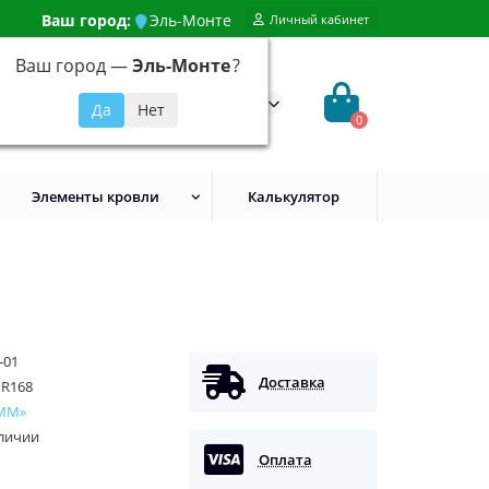
Ваш город:
Эль-Монте
Личный кабинет
Ваш город —
Эль-Монте
?
99) 648-92-94
@evroshtaketnikmoskva.ru
0
Элементы кровли
Калькулятор
-01
Доставка
PR168
ММ»
аличии
Оплата