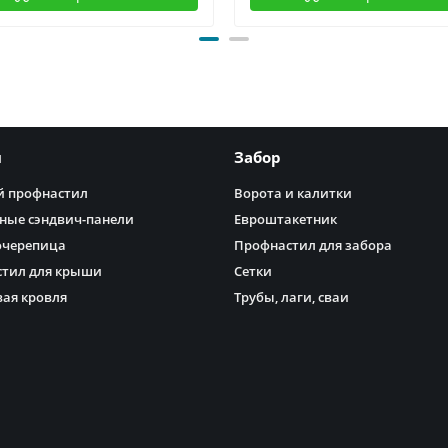
я
Забор
 профнастил
Ворота и калитки
ные сэндвич-панели
Евроштакетник
очерепица
Профнастил для забора
тил для крыши
Сетки
ая кровля
Трубы, лаги, сваи