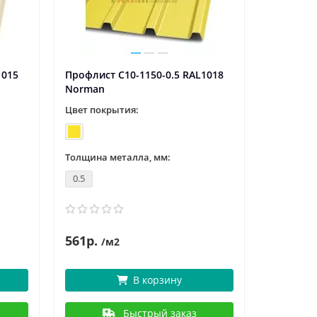
1015
Профлист С10-1150-0.5 RAL1018
Профлист
Norman
Norman
Цвет покрытия:
Цвет пок
Толщина металла, мм:
Толщина 
0.5
0.5
561р.
561р.
/м2
/
В корзину
Быстрый заказ