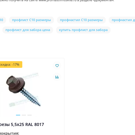
о получить на сайте www.profnastilmoskva.ru в разделе «Документы».
10
профлист С10 размеры
профнастил С10 размеры
профнастил д
профлист для забора цена
купить профлист для забора
кидка: -17%
езы 5,5х25 RAL 8017
покрытия: