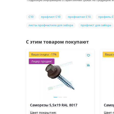
*Подробную информацию о гарантийных сроках на продукцию можн
С10
профлист С10
профнастил С10
профиль С
листы профнастила для забора
профлист для забора
С этим товаром покупают
Ваша скидка: -17%
Ваша с
Лидер продаж!
Саморезы 5,5х19 RAL 8017
Самор
Цвет покрытия:
Цвет 