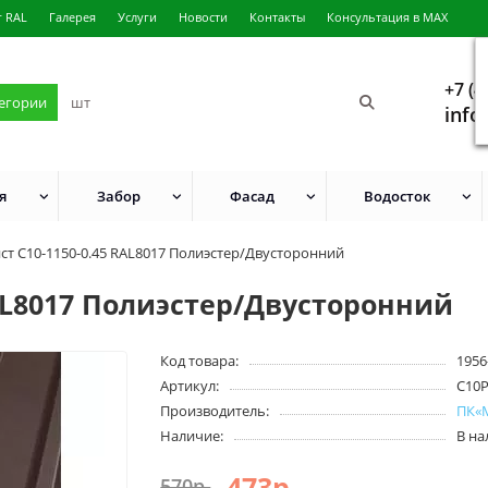
г RAL
Галерея
Услуги
Новости
Контакты
Консультация в MAX
+7 (4
тегории
info
я
Забор
Фасад
Водосток
ст С10-1150-0.45 RAL8017 Полиэстер/Двусторонний
AL8017 Полиэстер/Двусторонний
Код товара:
1956
Артикул:
С10
Производитель:
ПК«
Наличие:
В н
473р.
570р.