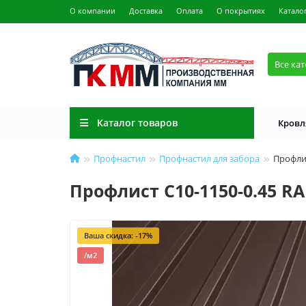
О компании
Доставка
Оплата
О покрытиях
Катало
Все ка
Каталог товаров
Кровл
Профнастил
Профнастил для забора
Профли
Профлист С10-1150-0.45 R
Ваша скидка: -17%
/м2