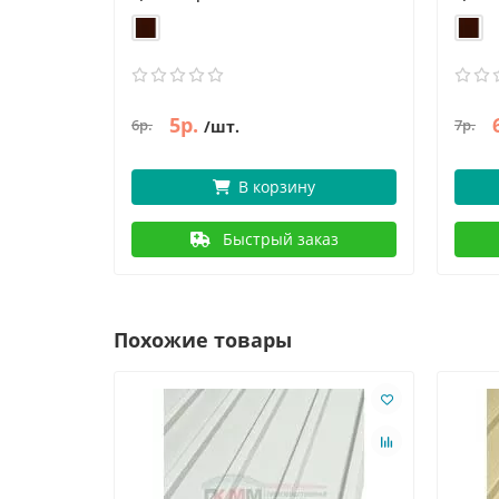
5р.
6р.
7р.
/шт.
В корзину
Быстрый заказ
Похожие товары