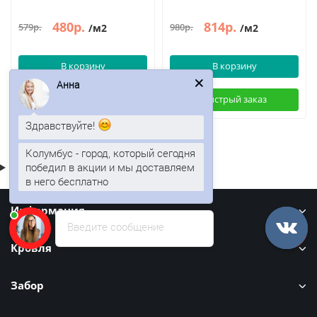
480р.
814р.
579р.
980р.
/м2
/м2
В корзину
В корзину
Анна
Быстрый заказ
Быстрый заказ
Здравствуйте!
Колумбус - город, который сегодня
победил в акции и мы доставляем
в него бесплатно
Информация
Введите сообщение
Кровля
Забор