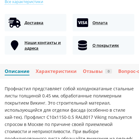
Все характеристики
Доставка
Оплата
Наши контакты и
О покрытиях
адреса
Описание
Характеристики
Отзывы
Вопрос-
0
Профнастил представляет собой холоднокатаные стальные
листы толщиной 0.45 мм, обработанные полимерным
покрытием Викинг. Это строительный материал,
использующийся для отделки фасада (особенно в стиле
хай-тек). Профлист С10х1150-0.5 RAL8017 Viking пользуется
спросом в Москве по причине своей приемлемой
стоимости и неприхотливости. При выборе
профилированного листа обращайте внимание на рельеф: