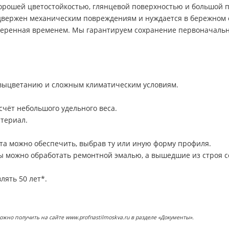
хорошей цветостойкостью, глянцевой поверхностью и большой п
подвержен механическим повреждениям и нуждается в бережном 
веренная временем. Мы гарантируем сохранение первоначальн
 выцветанию и сложным климатическим условиям.
счёт небольшого удельного веса.
териал.
та можно обеспечить, выбрав ту или иную форму профиля.
ы можно обработать ремонтной эмалью, а вышедшие из строя с
лять 50 лет*.
о получить на сайте www.profnastilmoskva.ru в разделе «Документы».