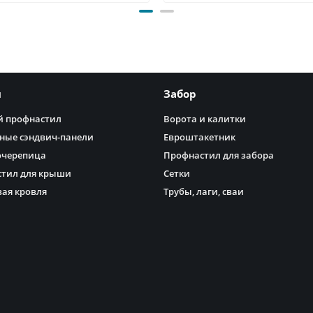
я
Забор
 профнастил
Ворота и калитки
ные сэндвич-панели
Евроштакетник
очерепица
Профнастил для забора
тил для крыши
Сетки
ая кровля
Трубы, лаги, сваи