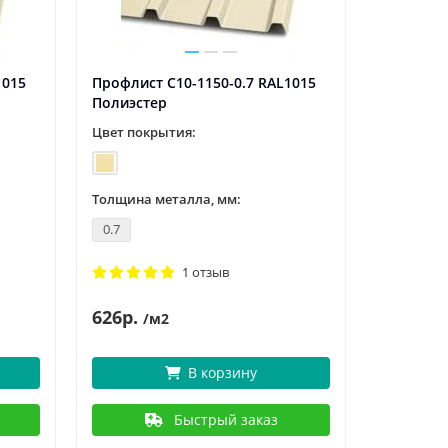
1015
Профлист С10-1150-0.7 RAL1015
Профлист
Полиэстер
Полиэст
Цвет покрытия:
Цвет пок
Толщина металла, мм:
Толщина 
0.7
0.45
1 отзыв
626р.
4
549р.
/м2
В корзину
Быстрый заказ