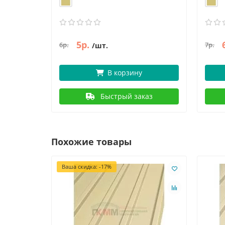
5р.
6р.
7р.
/шт.
В корзину
Быстрый заказ
Похожие товары
Ваша скидка: -17%