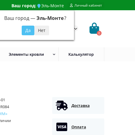
Ваш город:
Эль-Монте
Личный кабинет
Ваш город —
Эль-Монте
?
99) 648-92-94
@evroshtaketnikmoskva.ru
0
Элементы кровли
Калькулятор
-01
Доставка
PR084
ММ»
аличии
Оплата