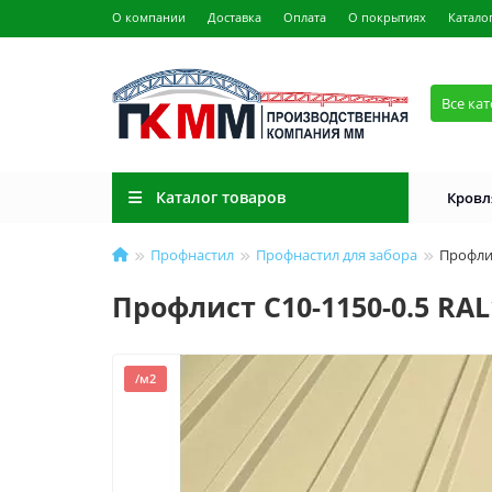
О компании
Доставка
Оплата
О покрытиях
Катало
Все ка
Каталог товаров
Кровл
Профнастил
Профнастил для забора
Профлис
Профлист С10-1150-0.5 RA
/м2