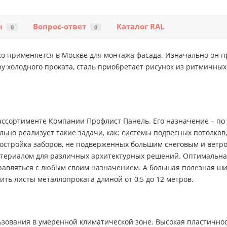
ы
Вопрос-ответ
Каталог RAL
0
0
ко применяется в Москве для монтажа фасада. Изначально он п
у холодного проката, сталь приобретает рисунок из ритмичных 
ассортименте Компании Профлист Панель. Его назначение – по 
льно реализует такие задачи, как: системы подвесных потолко
остройка заборов, не подверженных большим снеговым и ветро
ериалом для различных архитектурных решений. Оптимальная т
авляться с любым своим назначением. А большая полезная шир
ть листы металлопроката длиной от 0,5 до 12 метров.
зования в умеренной климатической зоне. Высокая пластичнос