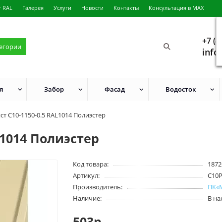
г RAL
Галерея
Услуги
Новости
Контакты
Консультация в MAX
+7 (4
тегории
info
я
Забор
Фасад
Водосток
т С10-1150-0.5 RAL1014 Полиэстер
L1014 Полиэстер
Код товара:
1872
Артикул:
С10
Производитель:
ПК«
Наличие:
В н
503р.