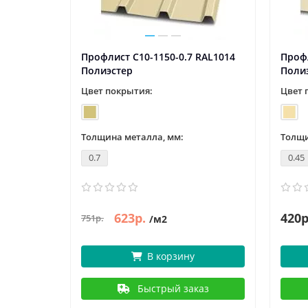
 RAL1035
Профлист С10-1150-0.7 RAL1014
Профл
Полиэстер
Полиэ
Цвет покрытия:
Цвет 
Толщина металла, мм:
Толщи
0.7
0.45
623р.
420р
751р.
/м2
В корзину
аз
Быстрый заказ