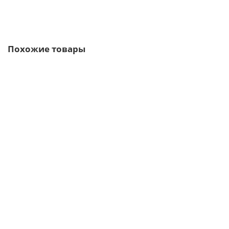
Быстрый заказ
Похожие товары
Ваша скидка: -17%
/м2
Профлист С10-1150-0.5 RAL8004 Viking E
687р.
827р.