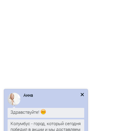
Профлист С10-1150-0.45 RAL6007 Viking
474р.
В корзину
Быстрый заказ
Анна
Ваша скидка: -17%
Здравствуйте!
/м2
Колумбус - город, который сегодня
победил в акции и мы доставляем