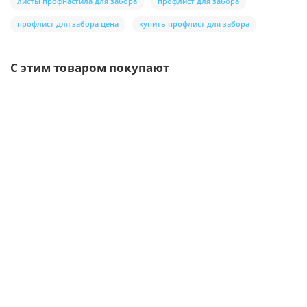
листы профнастила для забора
профлист для забора
профлист для забора цена
купить профлист для забора
С этим товаром покупают
Ваша скидка: -17%
Лидер продаж!
/шт.
Саморезы 5,5х19 RAL 7024
5р.
6р.