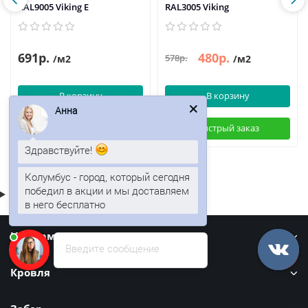
RAL9005 Viking E
RAL3005 Viking
691р.
480р.
578р.
/м2
/м2
В корзину
В корзину
Анна
Быстрый заказ
Быстрый заказ
Здравствуйте!
Колумбус - город, который сегодня
победил в акции и мы доставляем
в него бесплатно
Информация
Введите сообщение
Кровля