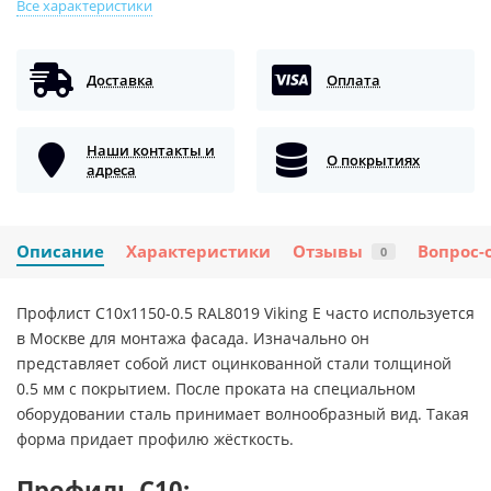
Все характеристики
Доставка
Оплата
Наши контакты и
О покрытиях
адреса
Описание
Характеристики
Отзывы
Вопрос-
0
Профлист С10х1150-0.5 RAL8019 Viking E часто используется
в Москве для монтажа фасада. Изначально он
представляет собой лист оцинкованной стали толщиной
0.5 мм с покрытием. После проката на специальном
оборудовании сталь принимает волнообразный вид. Такая
форма придает профилю жёсткость.
Профиль С10: