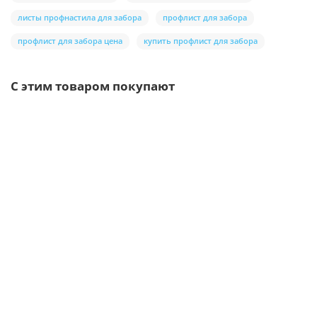
листы профнастила для забора
профлист для забора
профлист для забора цена
купить профлист для забора
С этим товаром покупают
Ваша скидка: -17%
/шт.
Саморезы 5,5х19 RAL 9003
5р.
6р.