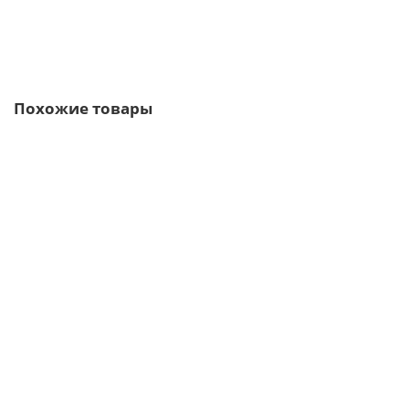
Быстрый заказ
Похожие товары
/м2
Профлист С10-1150-0.55 RAL9003 Полиэстер
572р.