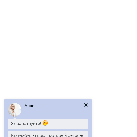
Профлист С10-1150-0.7 RAL9006 Полиэстер
679р.
В корзину
Быстрый заказ
Анна
Ваша скидка: -17%
Здравствуйте!
/м2
Колумбус - город, который сегодня